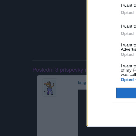
I want t
Opted 
I want t
Opted 
I want 
Advertis
Opted 
I want t
Poslední 3 příspěvky na mé zdi
of my P
was col
Opted 
knight-errant69