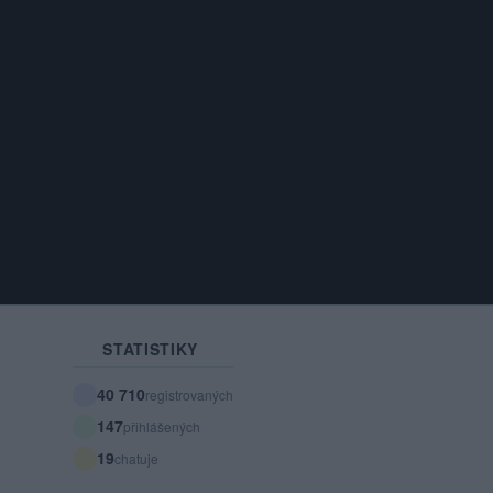
STATISTIKY
40 710
registrovaných
147
přihlášených
19
chatuje