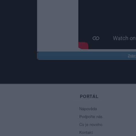
Zobr
PORTÁL
Nápověda
Podpořte nás
Co je nového
Kontakt