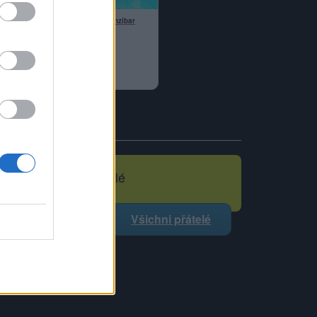
Zanzibar
foto
Moji nejnovější přátelé
Nemá žádné přátelé.
Všichni přátelé