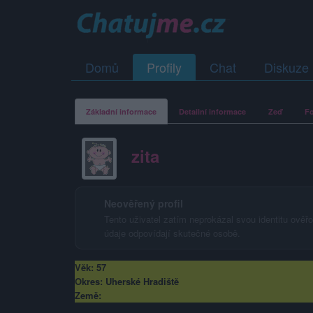
Domů
Profily
Chat
Diskuze
Základní informace
Detailní informace
Zeď
Fo
zita
Neověřený profil
Tento uživatel zatím neprokázal svou identitu ověřov
údaje odpovídají skutečné osobě.
Věk: 57
Okres: Uherské Hradiště
Země: