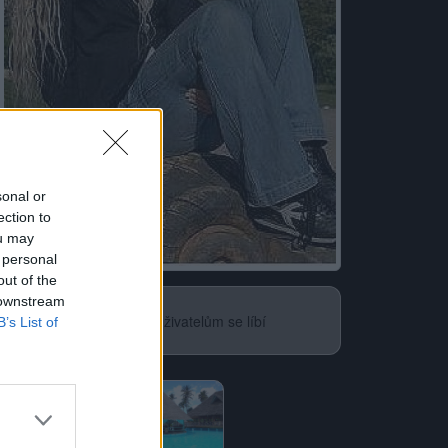
sonal or
ection to
ou may
Neověřeno
 personal
out of the
 downstream
36
uživatelům se líbí
B’s List of