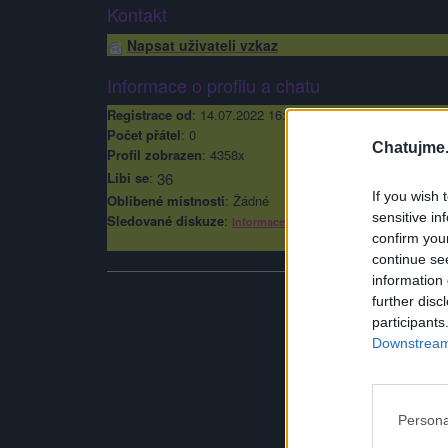
Kontakt
Napsat uživateli vzkaz
Informace o profilu a chatu
Registrace od
: 14.07.2022 16:30
Počet přátel
: 0
Chatujme.
Profil zobrazen
: 4358x
Líbí se
:
36
If you wish 
Oblibené místnosti
: Žádné
sensitive in
Sledované diskuze
:
Informace pro uživatele
confirm you
continue se
information 
further disc
participants
Downstream 
Persona