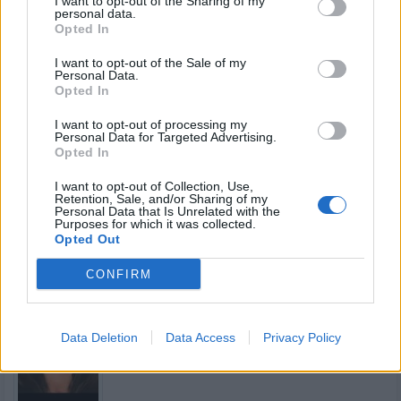
I want to opt-out of the Sharing of my
personal data.
Opted In
I want to opt-out of the Sale of my
Kamarádka:
Peggy63
Personal Data.
Říká o mně:
Opted In
I want to opt-out of processing my
Personal Data for Targeted Advertising.
Opted In
I want to opt-out of Collection, Use,
Kamarádka:
mala_tygrice
Retention, Sale, and/or Sharing of my
Personal Data that Is Unrelated with the
Říká o mně:
Purposes for which it was collected.
Opted Out
CONFIRM
Kamarádka:
barbara71
Data Deletion
Data Access
Privacy Policy
Říká o mně: