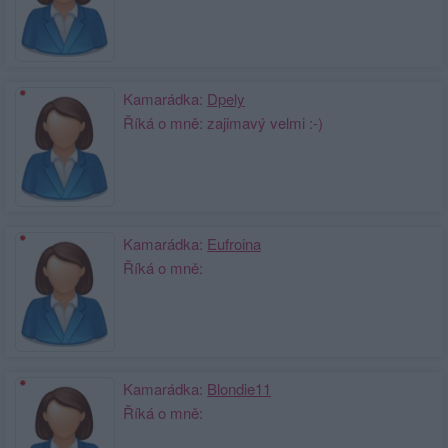
Kamarádka:
Dpely
Říká o mně: zajimavý velmi :-)
Kamarádka:
Eufroina
Říká o mně:
Kamarádka:
Blondie11
Říká o mně: