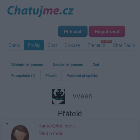
Přihlásit
Registrovat
Domů
Profily
Chat
Diskuze
Premium
Chat Rádio
Základní informace
Detailní informace
Zeď
Fotogalerie (1)
Přátelé
Poslední příspěvky
vveen
Přátelé
Kamarádka:
burtik
Říká o mně: