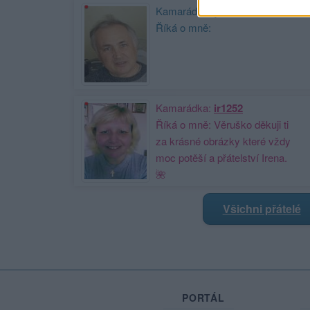
Kamarád:
jivys
Říká o mně:
Kamarádka:
ir1252
Říká o mně: Věruško děkuji ti
za krásné obrázky které vždy
moc potěší a přátelství Irena.
🌺
Všichni přátelé
PORTÁL