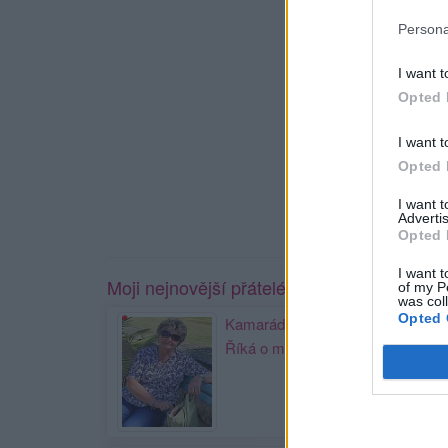
Persona
I want t
Opted 
I want t
Opted 
I want 
Advertis
Opted 
I want t
Moji nejnovější přátelé
of my P
was col
Opted 
Kamarádka:
jarunka241
Říká o mně: