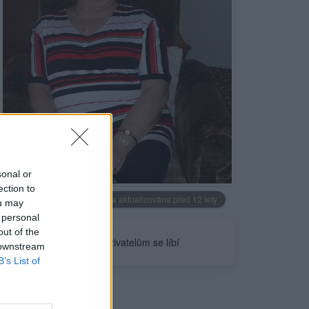
Neověřeno
sonal or
ection to
Profilová fotografie byla aktualizována před 12 lety
ou may
 personal
out of the
4
uživatelům se líbí
 downstream
B’s List of