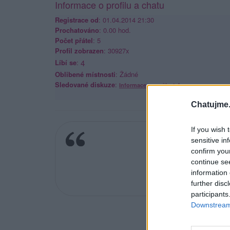
Informace o profilu a chatu
Registrace od
: 01.04.2014 21:30
Prochatováno
: 0.00 hod.
Počet přátel
: 5
Profil zobrazen
: 30927x
Líbí se
:
4
Oblibené místnosti
: Žádné
Sledované diskuze
:
Informace pro uživatele
Chatujme.
If you wish 
sensitive in
confirm you
PŘÁTELSTVÍ 
continue se
information 
further disc
participants
Downstream 