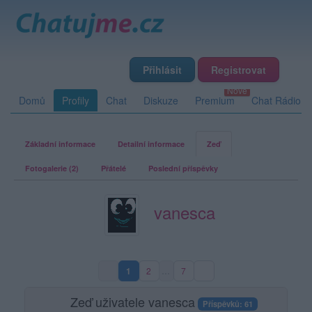
Přihlásit
Registrovat
Domů
Profily
Chat
Diskuze
Premium
Chat Rádio
Základní informace
Detailní informace
Zeď
Fotogalerie (2)
Přátelé
Poslední příspěvky
vanesca
1
2
…
7
(aktuální strana)
Zeď uživatele vanesca
Příspěvků: 61