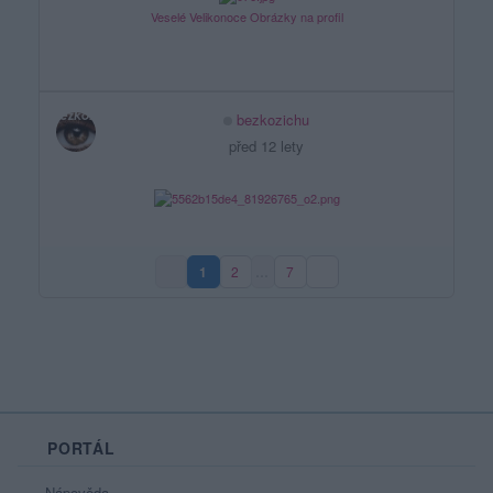
Veselé Velikonoce Obrázky na profil
bezkozichu
před 12 lety
1
2
…
7
(aktuální strana)
PORTÁL
Nápověda