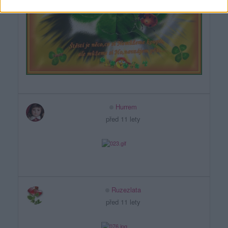
Hurrem
před 11 lety
Ruzezlata
před 11 lety