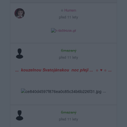
Hurrem
před 11 lety
Smazaný
před 11 lety
... kouzelnou Svatojánskou noc přeji ... ☼ ♥ ☼ ...
...
Smazaný
před 11 lety