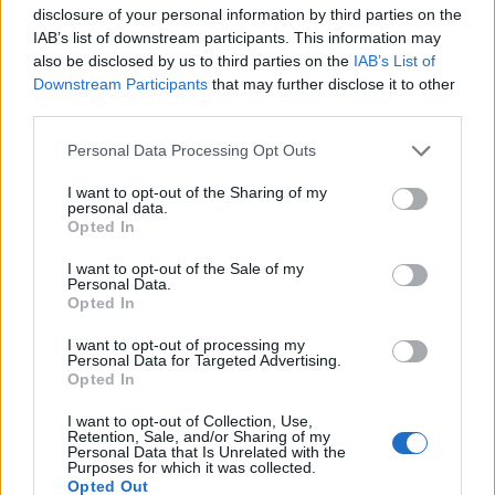
Naposledy aktivní
: 13.08.2020 11:49
disclosure of your personal information by third parties on the
Prochatováno
: 0.12 hod.
IAB’s list of downstream participants. This information may
Počet přátel
: 3
also be disclosed by us to third parties on the
IAB’s List of
Profil zobrazen
: 579x
Downstream Participants
that may further disclose it to other
Líbí se
:
0
third parties.
Oblibené místnosti
: Žádné
Personal Data Processing Opt Outs
Sledované diskuze
:
Informace pro uživatele
I want to opt-out of the Sharing of my
personal data.
Opted In
I want to opt-out of the Sale of my
Poslední 3 příspěvky na mé zdi
Personal Data.
Opted In
Nemá žádné příspěvky
I want to opt-out of processing my
Personal Data for Targeted Advertising.
Zobrazit celou mou zeď
Opted In
I want to opt-out of Collection, Use,
Retention, Sale, and/or Sharing of my
Personal Data that Is Unrelated with the
Purposes for which it was collected.
Opted Out