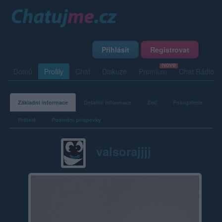
Přihlásit
Registrovat
Domů
Profily
Chat
Diskuze
Premium
Chat Rádio
Základní informace
Detailní informace
Zeď
Fotogalerie
Přátelé
Poslední příspěvky
valsorajjjj