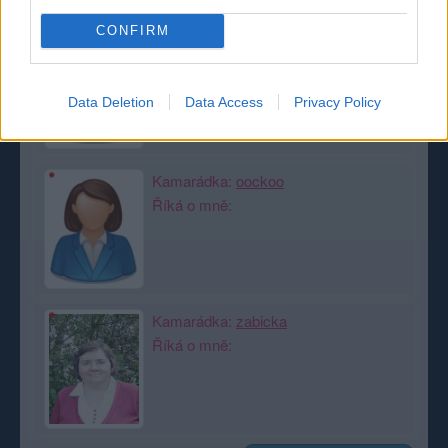
Moji nejnovější přátelé
CONFIRM
Kamarádka:
Julieta1770
Říká o mně:
Data Deletion
Data Access
Privacy Policy
Kamarádka:
oockoo
Říká o mně:
Kamarádka:
zabicka
Říká o mně: