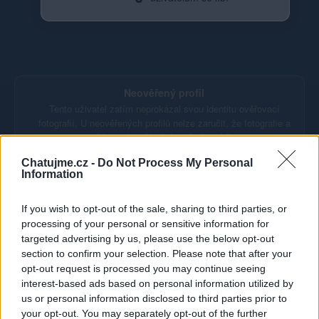
Neověřený profil
Tento uživatel zatím neprokázal svou identitu ověřovací
fotografií. U neověřených profilů nelze zaručit, že fotografie a
údaje odpovídají skutečné osobě.
Chatujme.cz -
Do Not Process My Personal
Věk: 48
Information
Okres: Olomouc
Země: cesko-nemecko
If you wish to opt-out of the sale, sharing to third parties, or
processing of your personal or sensitive information for
Kontakt
targeted advertising by us, please use the below opt-out
Napsat uživateli vzkaz
section to confirm your selection. Please note that after your
opt-out request is processed you may continue seeing
Informace o profilu a chatu
interest-based ads based on personal information utilized by
us or personal information disclosed to third parties prior to
Registrace od
: 15.12.2014 23:39
your opt-out. You may separately opt-out of the further
Online
: Není nikde online