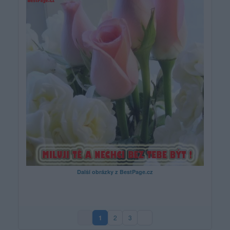
Další obrázky z BestPage.cz
1
2
3
(aktuální strana)