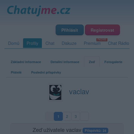
Přihlásit
Registrovat
Domů
Profily
Chat
Diskuze
Premium
Chat Rádio
Základní informace
Detailní informace
Zeď
Fotogalerie
Přátelé
Poslední příspěvky
vaclav
1
2
3
(aktuální strana)
Zeď uživatele vaclav
Příspěvků: 24