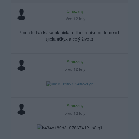
Smazaný
před 12 lety
\moc tě tvá lsáka blanička miluej a nikomu tě neád
sjiblaničkyx a celý život:)
Smazaný
před 12 lety
Smazaný
před 12 lety