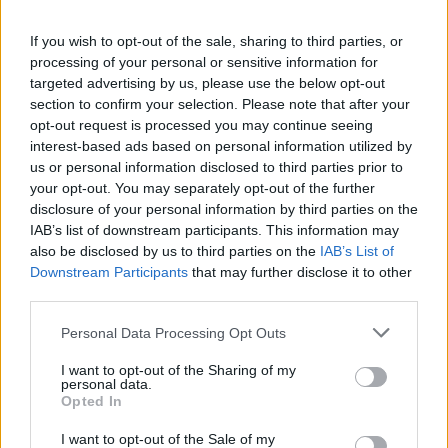
Smazaný
před 12 lety
If you wish to opt-out of the sale, sharing to third parties, or
processing of your personal or sensitive information for
Milacku jsi vazne ten nejuzasnejsi medvidek ktereho
targeted advertising by us, please use the below opt-out
znam, nikdy o tebe nechci prijit. Jsi to nejdulezitejsi v
section to confirm your selection. Please note that after your
mem zivote jsi muj vzduch a bez neho se prece neda
opt-out request is processed you may continue seeing
zit.
interest-based ads based on personal information utilized by
us or personal information disclosed to third parties prior to
your opt-out. You may separately opt-out of the further
disclosure of your personal information by third parties on the
Smazaný
IAB’s list of downstream participants. This information may
před 12 lety
also be disclosed by us to third parties on the
IAB’s List of
Downstream Participants
that may further disclose it to other
Chci Tě hladit, chci Tě líbat. Do očí se Ti dlouze dívat.
third parties.
Objímat Tě celý den, to vše teď můj je velký sen. Miluji
Tě.
Personal Data Processing Opt Outs
I want to opt-out of the Sharing of my
personal data.
Smazaný
Opted In
před 12 lety
I want to opt-out of the Sale of my