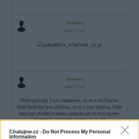
Smazaný
před 12 lety
Smazaný
před 12 lety
Chtel bych byt Tvym polstarem, co te v noci hycka,
chtel bych byt tvou perinou, co te v noci zahriva, chtel
bych byt zkratka s tebou, protoze se mi moc styska.
KRASNOU NOC MILACKU :-* :-* :-*!!!
Chatujme.cz -
Do Not Process My Personal
Information