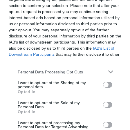
section to confirm your selection. Please note that after your
opt-out request is processed you may continue seeing
interest-based ads based on personal information utilized by
us or personal information disclosed to third parties prior to
Věk: 20
your opt-out. You may separately opt-out of the further
Kontakt
disclosure of your personal information by third parties on the
IAB’s list of downstream participants. This information may
Napsat uživateli vzkaz
also be disclosed by us to third parties on the
IAB’s List of
Downstream Participants
that may further disclose it to other
Informace o profilu a chatu
third parties.
Registrace od
: 13.02.2024 11:25
Online
: Není nikde online
Personal Data Processing Opt Outs
Naposledy aktivní
: 26.03.2024 10:08
Prochatováno
: 0.00 hod.
I want to opt-out of the Sharing of my
personal data.
Počet přátel
: 0
Opted In
Profil zobrazen
: 263x
Líbí se
:
0
I want to opt-out of the Sale of my
Personal Data.
Oblibené místnosti
: Žádné
Opted In
Sledované diskuze
:
Informace pro uživatele
I want to opt-out of processing my
Personal Data for Targeted Advertising.