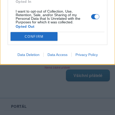
Opted In
I want to opt-out of Collection, Use,
Retention, Sale, and/or Sharing of my
Poslední 3 příspěvky na mé zdi
Personal Data that Is Unrelated with the
Purposes for which it was collected.
Opted Out
Nemá žádné příspěvky
Zobrazit celou mou zeď
CONFIRM
Data Deletion
Data Access
Privacy Policy
Moji nejnovější přátelé
Nemá žádné přátelé.
Všichni přátelé
PORTÁL