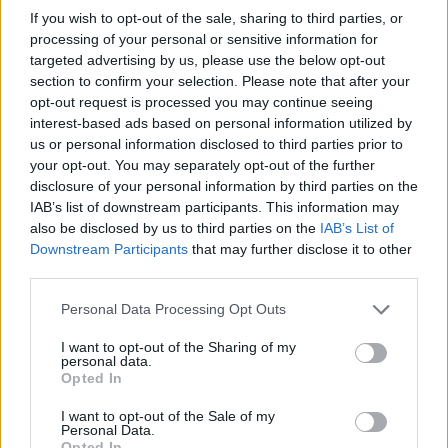
If you wish to opt-out of the sale, sharing to third parties, or
processing of your personal or sensitive information for
targeted advertising by us, please use the below opt-out
section to confirm your selection. Please note that after your
Věk: 28
opt-out request is processed you may continue seeing
Kontakt
interest-based ads based on personal information utilized by
us or personal information disclosed to third parties prior to
Napsat uživateli vzkaz
your opt-out. You may separately opt-out of the further
disclosure of your personal information by third parties on the
Informace o profilu a chatu
IAB’s list of downstream participants. This information may
Registrace od
: 25.12.2018 19:41
also be disclosed by us to third parties on the
IAB’s List of
Online
: Není nikde online
Downstream Participants
that may further disclose it to other
Naposledy aktivní
: 01.08.2019 22:06
third parties.
Prochatováno
: 6.76 hod.
Počet přátel
: 1
Personal Data Processing Opt Outs
Profil zobrazen
: 127x
I want to opt-out of the Sharing of my
Líbí se
:
0
personal data.
Oblibené místnosti
: Žádné
Opted In
Sledované diskuze
:
Informace pro uživatele
I want to opt-out of the Sale of my
Personal Data.
Opted In