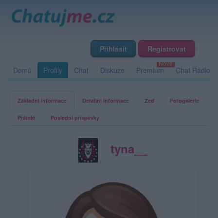
Přihlásit
Registrovat
Domů
Profily
Chat
Diskuze
Premium
Chat Rádio
Základní informace
Detailní informace
Zeď
Fotogalerie
Přátelé
Poslední příspěvky
tyna__