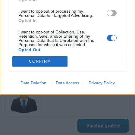
I want to opt-out of processing my
Personal Data for Targeted Advertising.
Poslední 3 příspěvky na mé zdi
Opted In
Nemá žádné příspěvky
I want to opt-out of Collection, Use,
Retention, Sale, and/or Sharing of my
Personal Data that Is Unrelated with the
Zobrazit celou mou zeď
Purposes for which it was collected.
Opted Out
CONFIRM
Moji nejnovější přátelé
Kamarád:
grey
Data Deletion
Data Access
Privacy Policy
Říká o mně:
Všichni přátelé