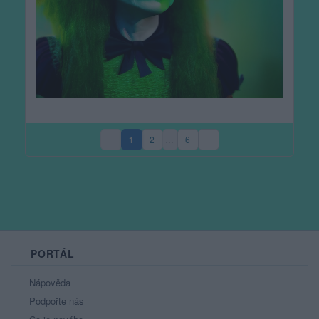
1
2
…
6
(aktuální strana)
PORTÁL
Nápověda
Podpořte nás