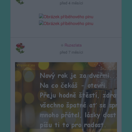
před 4 měsíci
Ruzezlata
před 7 měsíci