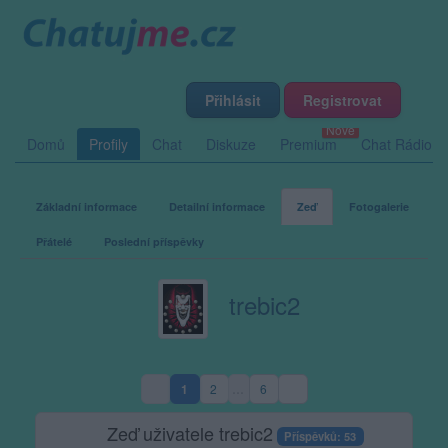
Přihlásit
Registrovat
Domů
Profily
Chat
Diskuze
Premium
Chat Rádio
Základní informace
Detailní informace
Zeď
Fotogalerie
Přátelé
Poslední příspěvky
trebic2
1
2
…
6
(aktuální strana)
Zeď uživatele trebic2
Příspěvků: 53