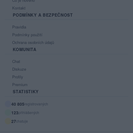
Co je nového
Kontakt
PODMÍNKY A BEZPEČNOST
Pravidla
Podmínky použití
Ochrana osobních údajů
KOMUNITA
Chat
Diskuze
Profily
Premium
STATISTIKY
40 805
registrovaných
123
přihlášených
27
chatuje