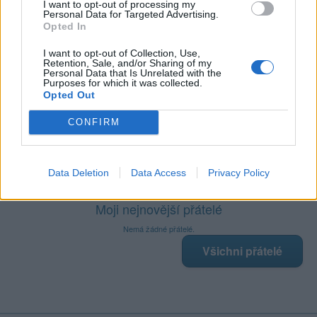
Sledované diskuze
:
Informace pro uživatele
I want to opt-out of processing my
Personal Data for Targeted Advertising.
Opted In
I want to opt-out of Collection, Use,
Retention, Sale, and/or Sharing of my
Personal Data that Is Unrelated with the
Purposes for which it was collected.
Poslední 3 příspěvky na mé zdi
Opted Out
Nemá žádné příspěvky
CONFIRM
Zobrazit celou mou zeď
Data Deletion
Data Access
Privacy Policy
Moji nejnovější přátelé
Nemá žádné přátelé.
Všichni přátelé