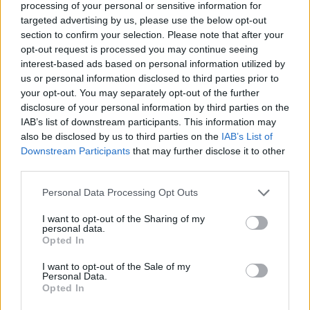
processing of your personal or sensitive information for
targeted advertising by us, please use the below opt-out
section to confirm your selection. Please note that after your
opt-out request is processed you may continue seeing
Věk: 40
interest-based ads based on personal information utilized by
Město: Brno
us or personal information disclosed to third parties prior to
Okres: Brno-venkov
your opt-out. You may separately opt-out of the further
Země: Česko
disclosure of your personal information by third parties on the
IAB’s list of downstream participants. This information may
Kontakt
also be disclosed by us to third parties on the
IAB’s List of
Napsat uživateli vzkaz
Downstream Participants
that may further disclose it to other
third parties.
Informace o profilu a chatu
Personal Data Processing Opt Outs
Registrace od
: 15.01.2021 17:26
Online
: Není nikde online
I want to opt-out of the Sharing of my
Naposledy aktivní
: 20.04.2025 03:39
personal data.
Prochatováno
: 0.00 hod.
Opted In
Počet přátel
: 0
I want to opt-out of the Sale of my
Profil zobrazen
: 27x
Personal Data.
Líbí se
:
0
Opted In
Oblibené místnosti
: Žádné