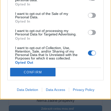
personal data.
Napsat uživateli vzkaz
Opted In
Informace o profilu a chatu
I want to opt-out of the Sale of my
Personal Data.
Registrace od
: 02.06.2023 00:30
Opted In
Online
: Není nikde online
Naposledy aktivní
: 12.07.2023 14:05
I want to opt-out of processing my
Prochatováno
: 0.00 hod.
Personal Data for Targeted Advertising.
Počet přátel
: 0
Opted In
Profil zobrazen
: 20x
I want to opt-out of Collection, Use,
Líbí se
:
0
Retention, Sale, and/or Sharing of my
Oblibené místnosti
: Žádné
Personal Data that Is Unrelated with the
Purposes for which it was collected.
Sledované diskuze
:
Informace pro uživatele
Opted Out
CONFIRM
Poslední 3 příspěvky na mé zdi
Data Deletion
Data Access
Privacy Policy
Nemá žádné příspěvky
Zobrazit celou mou zeď