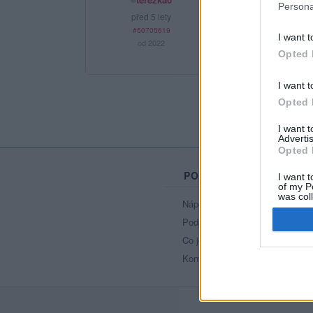
Persona
před 5 lety
#50705619
I want t
od 2022
Opted 
I want t
Opted 
I want 
Advertis
Opted 
PORTÁL
I want t
of my P
was col
Nápověda
Opted 
Podpořte nás
Co je nového
Kontakt