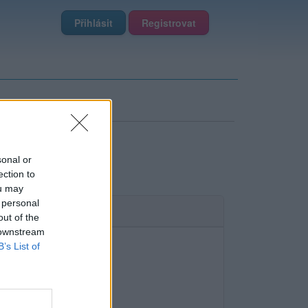
Přihlásit
Registrovat
sonal or
ection to
ou may
 personal
out of the
 downstream
B’s List of