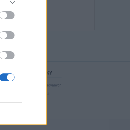
STATISTIKY
40 799
registrovaných
44
přihlášených
6
chatuje