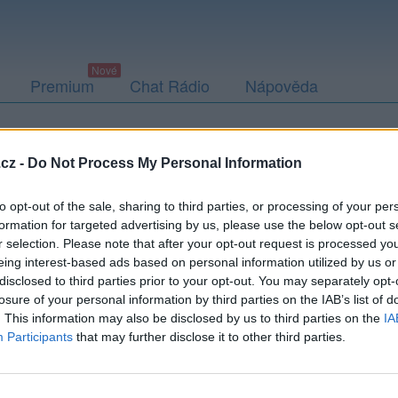
Premium
Chat Rádio
Nápověda
togalerie
Přátelé
Poslední příspěvky
cz -
Do Not Process My Personal Information
to opt-out of the sale, sharing to third parties, or processing of your per
formation for targeted advertising by us, please use the below opt-out s
r selection. Please note that after your opt-out request is processed y
eing interest-based ads based on personal information utilized by us or
disclosed to third parties prior to your opt-out. You may separately opt-
losure of your personal information by third parties on the IAB’s list of
. This information may also be disclosed by us to third parties on the
IA
tek, ale není to zadarmo. :-) Máš zájem? Určitě se ozvi. <3
Participants
that may further disclose it to other third parties.