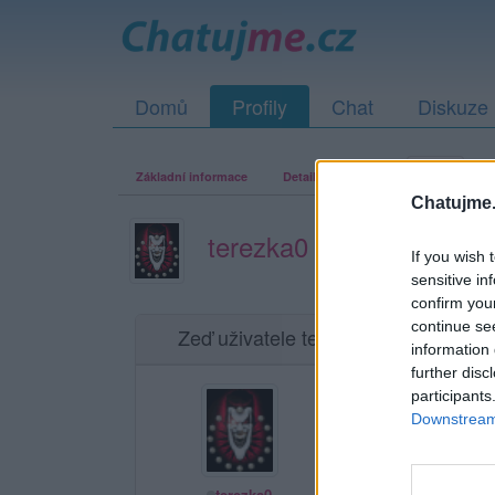
Domů
Profily
Chat
Diskuze
Základní informace
Detailní informace
Zeď
Fo
Chatujme.
terezka0
If you wish 
sensitive in
confirm you
continue se
Zeď uživatele terezka0
Příspěvků: 1
information 
further disc
participants
Sexting, posílání fo
Downstream 
terezka0