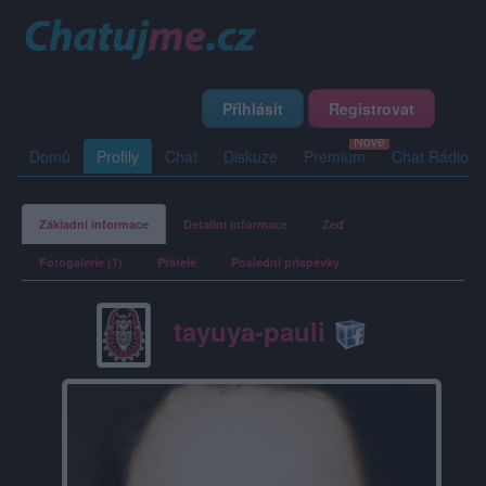
Přihlásit
Registrovat
Domů
Profily
Chat
Diskuze
Premium
Chat Rádio
Základní informace
Detailní informace
Zeď
Fotogalerie (1)
Přátelé
Poslední příspěvky
tayuya-pauli