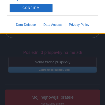
CONFIRM
Na prvním místě u mě je rodina a přátele
:-)
Data Deletion
Data Access
Privacy Policy
Poslední 3 příspěvky na mé zdi
Nemá žádné příspěvky
Zobrazit celou mou zeď
Moji nejnovější přátelé
Nemá žádné přátelé.