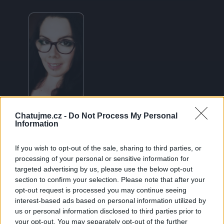
Chatujme.cz -
Do Not Process My Personal
Me 🤘❤
Information
If you wish to opt-out of the sale, sharing to third parties, or
processing of your personal or sensitive information for
Neověřený profil
targeted advertising by us, please use the below opt-out
Tento uživatel zatím neprokázal svou identitu ověřovací
section to confirm your selection. Please note that after your
fotografií. U neověřených profilů nelze zaručit, že fotografie a
opt-out request is processed you may continue seeing
údaje odpovídají skutečné osobě.
interest-based ads based on personal information utilized by
us or personal information disclosed to third parties prior to
your opt-out. You may separately opt-out of the further
Věk: ??