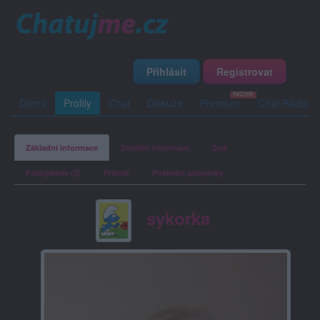
Přihlásit
Registrovat
Domů
Profily
Chat
Diskuze
Premium
Chat Rádio
Základní informace
Detailní informace
Zeď
Fotogalerie (2)
Přátelé
Poslední příspěvky
sykorka