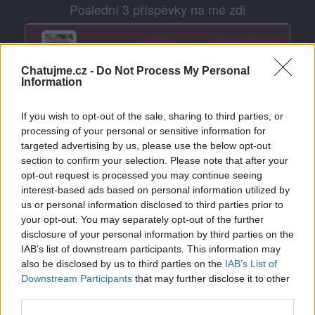
Poslední 3 příspěvky na mé zdi
(před hodinou)
ir1252
Chatujme.cz -
Do Not Process My Personal
Information
If you wish to opt-out of the sale, sharing to third parties, or
processing of your personal or sensitive information for
targeted advertising by us, please use the below opt-out
section to confirm your selection. Please note that after your
opt-out request is processed you may continue seeing
interest-based ads based on personal information utilized by
us or personal information disclosed to third parties prior to
(před 2 hodinami)
anasik59
your opt-out. You may separately opt-out of the further
disclosure of your personal information by third parties on the
EVIČKO AHOJ, PŘEJI TI HEZKOU
IAB’s list of downstream participants. This information may
NEDĚLI
also be disclosed by us to third parties on the
IAB’s List of
Downstream Participants
that may further disclose it to other
third parties.