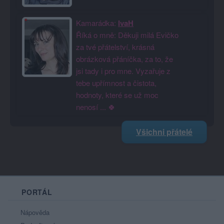
Kamarádka:
IvaH
Říká o mně: Děkuji milá Evičko
za tvé přátelství, krásná
obrázková přáníčka, za to, že
jsi tady i pro mne. Vyzařuje z
tebe upřímnost a čistota,
hodnoty, které se už moc
nenosí ... 🍀
Všichni přátelé
PORTÁL
Nápověda