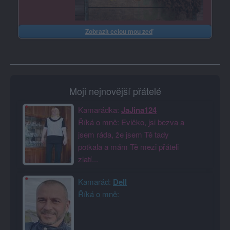
Zobrazit celou mou zeď
Moji nejnovější přátelé
Kamarádka:
JaJina124
Říká o mně: Evičko, jsi bezva a
jsem ráda, že jsem Tě tady
potkala a mám Tě mezi přáteli
zlatí...
Kamarád:
Dell
Říká o mně: