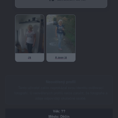
Já
A zase já
Neověřený profil
Tento uživatel zatím neprokázal svou identitu ověřovací
fotografií. U neověřených profilů nelze zaručit, že fotografie a
údaje odpovídají skutečné osobě.
Věk: ??
Město: Děčín