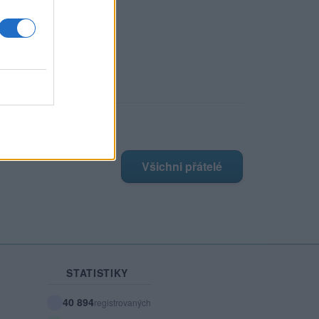
blabla
ji nejnovější přátelé
má žádné přátelé.
Všichni přátelé
STATISTIKY
40 894
registrovaných