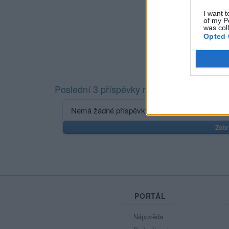
I want t
of my P
was col
Opted 
Poslední 3 příspěvky na mé zdi
Nemá žádné příspěvky
Zobr
PORTÁL
Nápověda