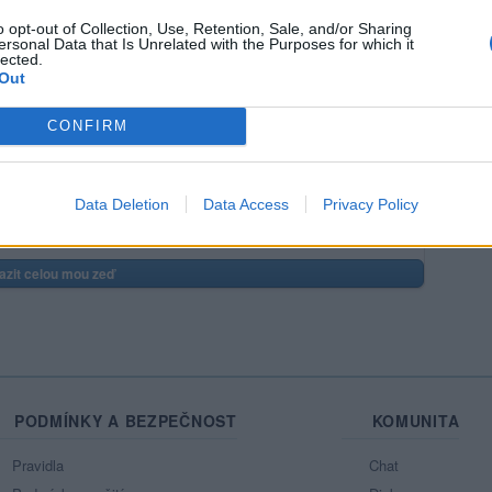
o opt-out of Collection, Use, Retention, Sale, and/or Sharing
ersonal Data that Is Unrelated with the Purposes for which it
lected.
Out
CONFIRM
Mo
Data Deletion
Data Access
Privacy Policy
Ne
azit celou mou zeď
PODMÍNKY A BEZPEČNOST
KOMUNITA
Pravidla
Chat