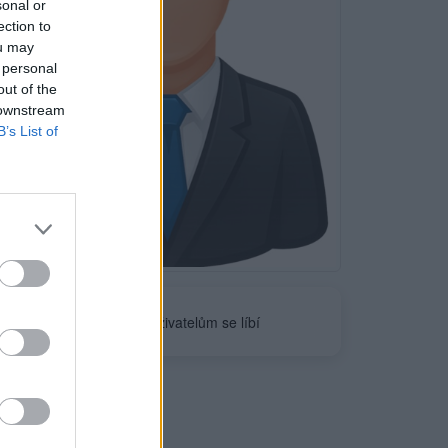
sonal or
ection to
ou may
 personal
out of the
 downstream
B’s List of
Neověřeno
0
uživatelům se líbí