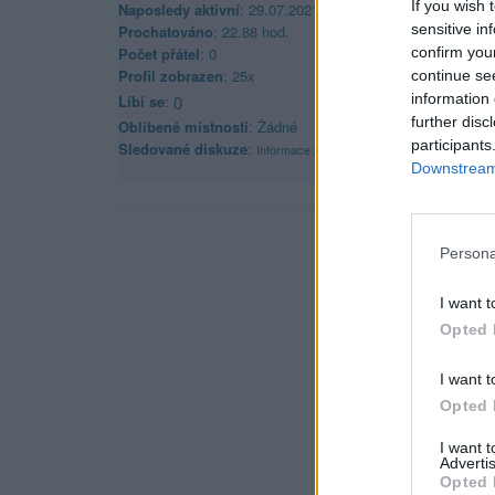
If you wish 
Naposledy aktivní
: 29.07.2021 17:30
sensitive in
Prochatováno
: 22.88 hod.
confirm you
Počet přátel
: 0
Profil zobrazen
: 25x
continue se
information 
Líbí se
:
0
further disc
Oblibené místnosti
: Žádné
participants
Sledované diskuze
:
Informace pro uživatele
Downstream 
Persona
I want t
Opted 
I want t
Opted 
I want 
Advertis
Opted 