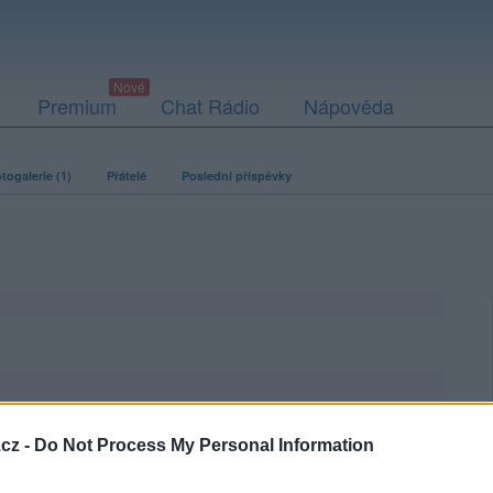
Premium
Chat Rádio
Nápověda
togalerie (1)
Přátelé
Poslední příspěvky
cz -
Do Not Process My Personal Information