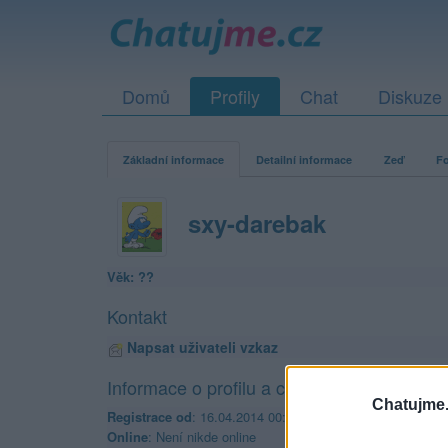
Domů
Profily
Chat
Diskuze
Základní informace
Detailní informace
Zeď
Fo
sxy-darebak
Věk: ??
Kontakt
Napsat uživateli vzkaz
Informace o profilu a chatu
Chatujme.
Registrace od
: 16.04.2014 00:03
Online
: Není nikde online