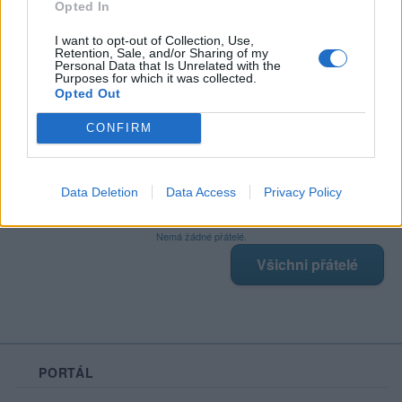
Opted In
I want to opt-out of Collection, Use,
Retention, Sale, and/or Sharing of my
Poslední 3 příspěvky na mé zdi
Personal Data that Is Unrelated with the
Purposes for which it was collected.
Opted Out
Nemá žádné příspěvky
Zobrazit celou mou zeď
CONFIRM
Data Deletion
Data Access
Privacy Policy
Moji nejnovější přátelé
Nemá žádné přátelé.
Všichni přátelé
PORTÁL