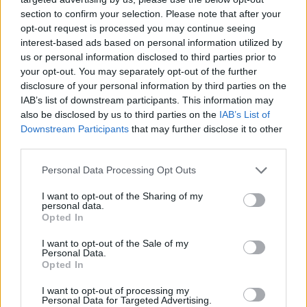
section to confirm your selection. Please note that after your
opt-out request is processed you may continue seeing
interest-based ads based on personal information utilized by
us or personal information disclosed to third parties prior to
Věk: 58
your opt-out. You may separately opt-out of the further
Kontakt
disclosure of your personal information by third parties on the
IAB’s list of downstream participants. This information may
Napsat uživateli vzkaz
also be disclosed by us to third parties on the
IAB’s List of
Downstream Participants
that may further disclose it to other
Informace o profilu a chatu
third parties.
Registrace od
: 11.05.2014 21:32
Online
: Není nikde online
Personal Data Processing Opt Outs
Naposledy aktivní
: 05.04.2026 15:33
Prochatováno
: 0.95 hod.
I want to opt-out of the Sharing of my
personal data.
Počet přátel
: 0
Opted In
Profil zobrazen
: 19x
Líbí se
:
0
I want to opt-out of the Sale of my
Personal Data.
Oblibené místnosti
: Žádné
Opted In
Sledované diskuze
:
Informace pro uživatele
I want to opt-out of processing my
Personal Data for Targeted Advertising.