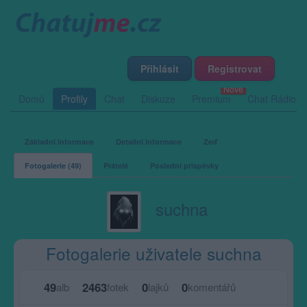
Přihlásit
Registrovat
Domů
Profily
Chat
Diskuze
Premium
Chat Rádio
Základní informace
Detailní informace
Zeď
Fotogalerie (49)
Přátelé
Poslední příspěvky
suchna
Fotogalerie uživatele suchna
49
2463
0
0
alb
fotek
lajků
komentářů