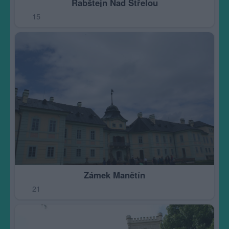
Rabštejn Nad Střelou
15
Zámek Manětín
21