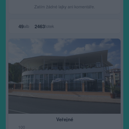
Zatím žádné lajky ani komentáře.
49
2463
alb
fotek
Veřejné
100