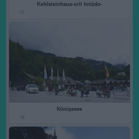
Kehlsteinhaus-orlí hnízdo-
77
Königssee
76