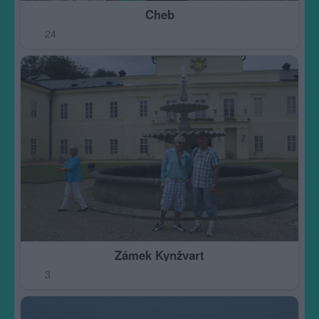
Cheb
24
Zámek Kynžvart
3