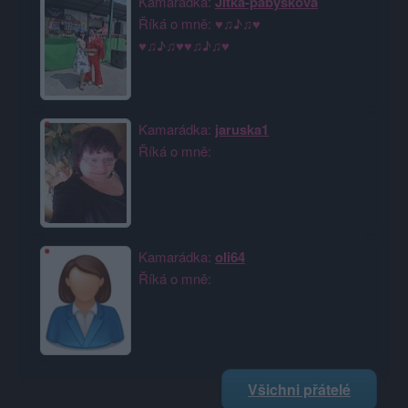
Kamarádka:
Jitka-pabyskova
Říká o mně: ♥♫♪♫♥
♥♫♪♫♥♥♫♪♫♥
Kamarádka:
jaruska1
Říká o mně:
Kamarádka:
oli64
Říká o mně:
Všichni přátelé