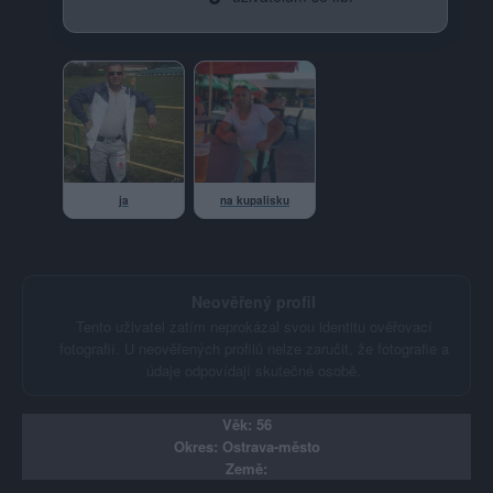
ja
na kupalisku
Neověřený profil
Tento uživatel zatím neprokázal svou identitu ověřovací
fotografií. U neověřených profilů nelze zaručit, že fotografie a
údaje odpovídají skutečné osobě.
Věk: 56
Okres: Ostrava-město
Země: