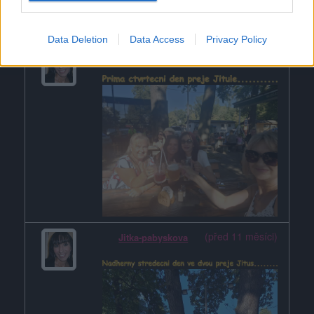
Data Deletion
Data Access
Privacy Policy
(před 11 měsíci)
Jitka-pabyskova
(před 11 měsíci)
Jitka-pabyskova