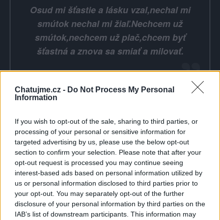
Osud mi šťastie a lásku vzal,nechal mi
smútok nechal mi žiaľ.Nechcem už
smútok,nechcem už plač,chcem byť
šťastná a znova sa smiať a milovať.
Chatujme.cz -
Do Not Process My Personal
Information
Poslední 3 příspěvky na mé zdi
If you wish to opt-out of the sale, sharing to third parties, or
processing of your personal or sensitive information for
(před 11 měsíci)
Jitka-pabyskova
targeted advertising by us, please use the below opt-out
section to confirm your selection. Please note that after your
opt-out request is processed you may continue seeing
interest-based ads based on personal information utilized by
us or personal information disclosed to third parties prior to
your opt-out. You may separately opt-out of the further
disclosure of your personal information by third parties on the
IAB’s list of downstream participants. This information may