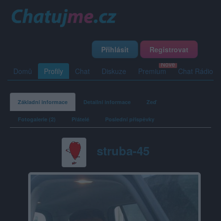
Přihlásit
Registrovat
Domů
Profily
Chat
Diskuze
Premium
Chat Rádio
Základní informace
Detailní informace
Zeď
Fotogalerie (2)
Přátelé
Poslední příspěvky
struba-45