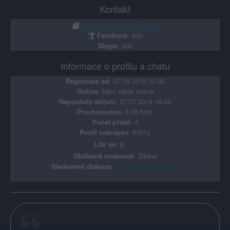
Kontakt
Napsat uživateli vzkaz
Facebook
: ano
Skype
: ano
Informace o profilu a chatu
Registrace od
: 07.05.2015 10:33
Online
: Není nikde online
Naposledy aktivní
: 07.07.2019 16:33
Prochatováno
: 5.05 hod.
Počet přátel
: 4
Profil zobrazen
: 8751x
Líbí se
:
0
Oblibené místnosti
: Žádné
Sledované diskuze
:
Informace pro uživatele