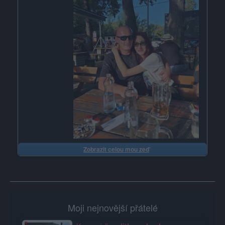
Zobrazit celou mou zeď
Moji nejnovější přátelé