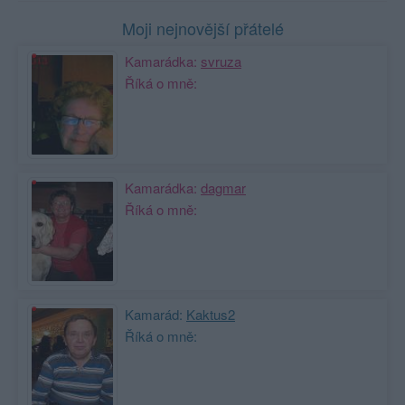
Moji nejnovější přátelé
Kamarádka:
svruza
Říká o mně:
Kamarádka:
dagmar
Říká o mně:
Kamarád:
Kaktus2
Říká o mně: