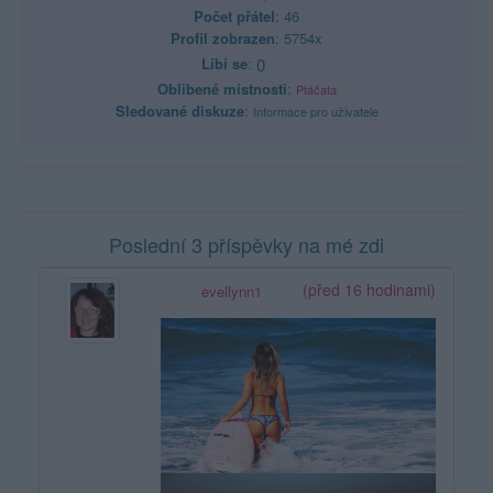
Počet přátel
: 46
Profil zobrazen
: 5754x
Líbí se
:
0
Oblibené místnosti
:
Ptáčata
Sledované diskuze
:
Informace pro uživatele
Poslední 3 příspěvky na mé zdi
(před 16 hodinami)
evellynn1