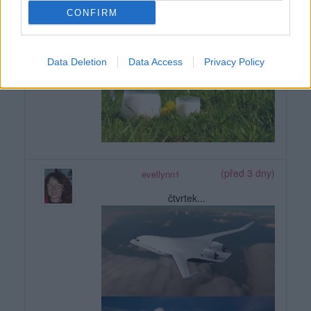
CONFIRM
Data Deletion
Data Access
Privacy Policy
(před 3 dny)
evellynn1
čtvrtek...