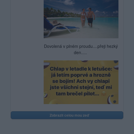
Dovolená v plném proudu....přeji hezký
den.....
Zobrazit celou mou zeď