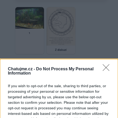
1
Z diskuzí
Chatujme.cz -
Do Not Process My Personal
Věk: ??
Information
Město: Praha
Okres: Praha
Země: ČR
If you wish to opt-out of the sale, sharing to third parties, or
processing of your personal or sensitive information for
Kontakt
targeted advertising by us, please use the below opt-out
section to confirm your selection. Please note that after your
Napsat uživateli vzkaz
opt-out request is processed you may continue seeing
interest-based ads based on personal information utilized by
Informace o profilu a chatu