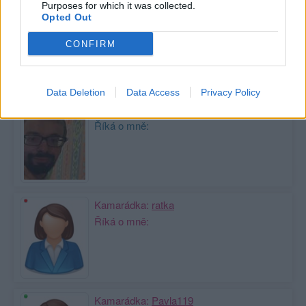
Purposes for which it was collected.
Opted Out
Zobrazit celou mou zeď
CONFIRM
Moji nejnovější přátelé
Data Deletion
Data Access
Privacy Policy
Kamarád:
slavidan
Říká o mně:
Kamarádka:
ratka
Říká o mně:
Kamarádka:
Pavla119