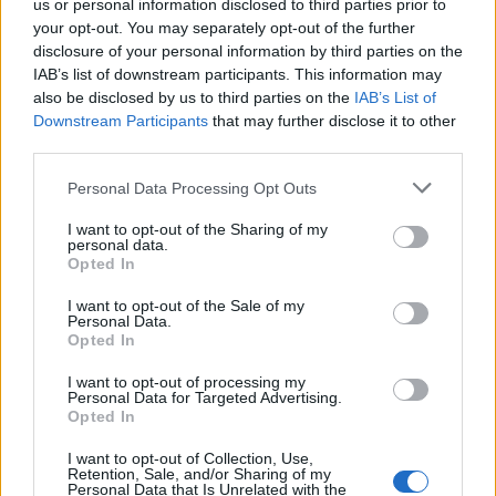
us or personal information disclosed to third parties prior to
Registrace od
: 03.01.2020 13:13
your opt-out. You may separately opt-out of the further
Online
: Není nikde online
disclosure of your personal information by third parties on the
Naposledy aktivní
: 07.08.2026 00:42
IAB’s list of downstream participants. This information may
Prochatováno
: 0.03 hod.
also be disclosed by us to third parties on the
IAB’s List of
Počet přátel
: 9
Downstream Participants
that may further disclose it to other
Profil zobrazen
: 664x
third parties.
Líbí se
:
0
Oblibené místnosti
: Žádné
Personal Data Processing Opt Outs
Sledované diskuze
:
,
,
Angličtina
České převzaté písničky -…
Diskuze -
,
,
,
Nápady / Stížnosti …
Diskuze k informacím pro…
Duchovní diskuze
Informace
I want to opt-out of the Sharing of my
personal data.
,
,
,
,
pro uživatele
Kaple
Nahlasovani prispevku
Nápady / stížnosti (pouze…
PC
Opted In
,
,
poradenství
Satanismus vs církev
Vraždy v kuchyni
I want to opt-out of the Sale of my
Personal Data.
Opted In
I want to opt-out of processing my
Personal Data for Targeted Advertising.
Poslední 3 příspěvky na mé zdi
Opted In
(před 6 lety)
soucet
I want to opt-out of Collection, Use,
Retention, Sale, and/or Sharing of my
Personal Data that Is Unrelated with the
http://soucet.wz.cz/jung