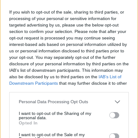
If you wish to opt-out of the sale, sharing to third parties, or
processing of your personal or sensitive information for
targeted advertising by us, please use the below opt-out
section to confirm your selection. Please note that after your
opt-out request is processed you may continue seeing
interest-based ads based on personal information utilized by
:D
us or personal information disclosed to third parties prior to
your opt-out. You may separately opt-out of the further
disclosure of your personal information by third parties on the
IAB’s list of downstream participants. This information may
Věk: 32
also be disclosed by us to third parties on the
IAB’s List of
Země:
Downstream Participants
that may further disclose it to other
Kontakt
third parties.
Napsat uživateli vzkaz
Personal Data Processing Opt Outs
Informace o profilu a chatu
I want to opt-out of the Sharing of my
personal data.
Registrace od
: 12.01.2015 20:15
Opted In
Online
: Není nikde online
Naposledy aktivní
: 07.07.2019 12:19
I want to opt-out of the Sale of my