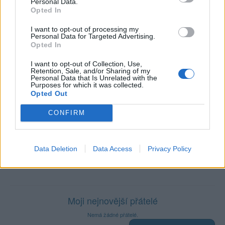
Prochatováno
: 4.17 hod.
Personal Data.
Opted In
Počet přátel
: 0
Profil zobrazen
: 28x
I want to opt-out of processing my
Líbí se
:
0
Personal Data for Targeted Advertising.
Oblibené místnosti
: Žádné
Opted In
Sledované diskuze
:
Informace pro uživatele
I want to opt-out of Collection, Use,
Retention, Sale, and/or Sharing of my
Personal Data that Is Unrelated with the
Purposes for which it was collected.
Opted Out
Poslední 3 příspěvky na mé zdi
CONFIRM
Nemá žádné příspěvky
Data Deletion
Data Access
Privacy Policy
Zobrazit celou mou zeď
Moji nejnovější přátelé
Nemá žádné přátelé.