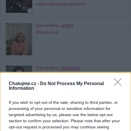
naše internetové přátelství
Kamarádka:
janafra
Říká o mně:
Kamarádka:
drakslinda
Říká o mně: Milane děkuji,přátel není
nikdy dost a těch vytrvalých jako ty
Chatujme.cz -
Do Not Process My Personal
už vůbec...Obrázky s věnováním
Information
jsou skvělé...děkuji....moc!
If you wish to opt-out of the sale, sharing to third parties, or
processing of your personal or sensitive information for
Kamarádka:
Jitka-pabyskova
targeted advertising by us, please use the below opt-out
Říká o mně: ♥♫♪♫♥ ♥♫♪♫♥♥♫♪♫♥
section to confirm your selection. Please note that after your
opt-out request is processed you may continue seeing