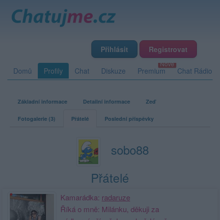
Přihlásit
Registrovat
Domů
Profily
Chat
Diskuze
Premium
Chat Rádio
Základní informace
Detailní informace
Zeď
Fotogalerie (3)
Přátelé
Poslední příspěvky
sobo88
Přátelé
Kamarádka:
radaruze
Říká o mně: Milánku, děkuji za