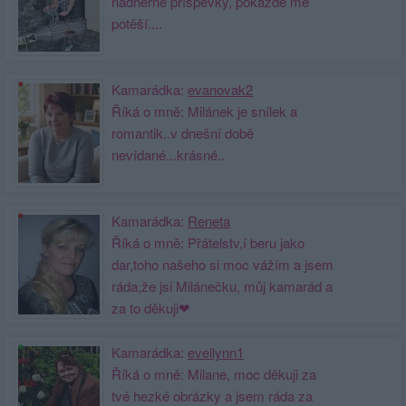
nádherné příspěvky, pokaždé mě
potěší....
Kamarádka:
evanovak2
Říká o mně: Milánek je snílek a
romantik..v dnešní době
nevídané...krásné..
Kamarádka:
Reneta
Říká o mně: Přátelstv,í beru jako
dar,toho našeho si moc vážím a jsem
ráda,že jsi Milánečku, můj kamarád a
za to děkuji❤
Kamarádka:
evellynn1
Říká o mně: Milane, moc děkuji za
tvé hezké obrázky a jsem ráda za