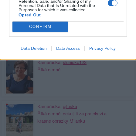
Retention, Sale, and/or Sharing of my
potěší.♥♥♥
Personal Data that Is Unrelated with the
Purposes for which it was collected.
Opted Out
Kamarádka:
modravlocka
Říká o mně: Milánku milý, buď se
CONFIRM
mnou ještě chvíli
Data Deletion
Data Access
Privacy Policy
Kamarádka:
slunicko123
Říká o mně:
Kamarádka:
gituska
Říká o mně: dekuji ti za pratelstvi a
krasne obrazky Milanku