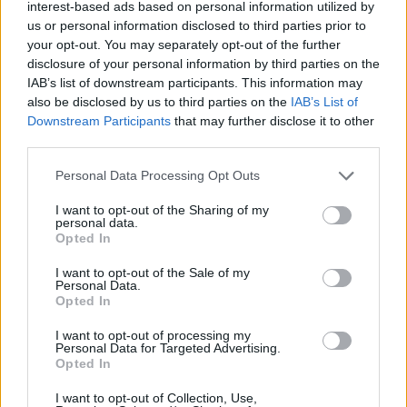
interest-based ads based on personal information utilized by
us or personal information disclosed to third parties prior to
your opt-out. You may separately opt-out of the further
disclosure of your personal information by third parties on the
Kamarádka:
mary
IAB’s list of downstream participants. This information may
Říká o mně:
also be disclosed by us to third parties on the
IAB’s List of
Downstream Participants
that may further disclose it to other
third parties.
Personal Data Processing Opt Outs
Kamarádka:
Iren26
I want to opt-out of the Sharing of my
Říká o mně:
personal data.
Opted In
I want to opt-out of the Sale of my
Personal Data.
Opted In
Kamarádka:
jarmila54
I want to opt-out of processing my
Personal Data for Targeted Advertising.
Říká o mně: Milánku,jsi příjemný a já
Opted In
Ti děkuji za přátelství,kterého si
vážím a obrázkové pozdravy,vždy
I want to opt-out of Collection, Use,