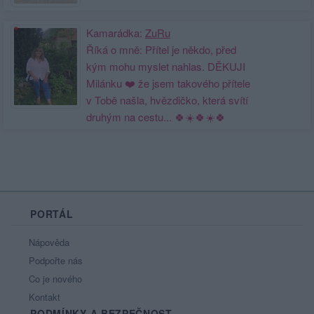
Kamarádka:
ZuRu
Říká o mně: Přítel je někdo, před
kým mohu myslet nahlas. DĚKUJI
Milánku ❤️ že jsem takového přítele
v Tobě našla, hvězdičko, která svítí
druhým na cestu... 🍀☀️🍀☀️🍀
PORTÁL
Nápověda
Podpořte nás
Co je nového
Kontakt
PODMÍNKY A BEZPEČNOST