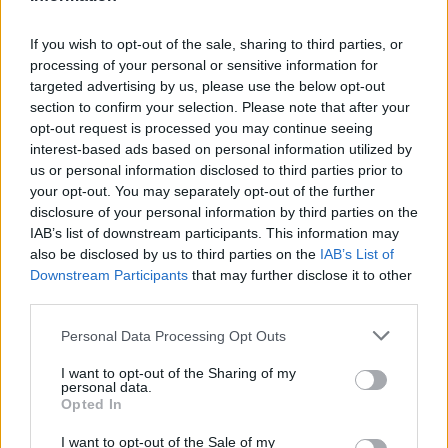
If you wish to opt-out of the sale, sharing to third parties, or
processing of your personal or sensitive information for
Věk: 36
targeted advertising by us, please use the below opt-out
section to confirm your selection. Please note that after your
Kontakt
opt-out request is processed you may continue seeing
interest-based ads based on personal information utilized by
Napsat uživateli vzkaz
us or personal information disclosed to third parties prior to
your opt-out. You may separately opt-out of the further
Informace o profilu a chatu
disclosure of your personal information by third parties on the
Registrace od
: 21.01.2022 20:26
IAB’s list of downstream participants. This information may
Online
: Není nikde online
also be disclosed by us to third parties on the
IAB’s List of
Naposledy aktivní
: 03.01.2023 18:55
Downstream Participants
that may further disclose it to other
Prochatováno
: 1.54 hod.
third parties.
Počet přátel
: 1
Profil zobrazen
: 33x
Personal Data Processing Opt Outs
Líbí se
:
0
Oblibené místnosti
: Žádné
I want to opt-out of the Sharing of my
personal data.
Sledované diskuze
:
Informace pro uživatele
Opted In
I want to opt-out of the Sale of my