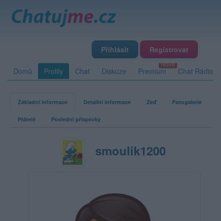
Přihlásit
Registrovat
Domů
Profily
Chat
Diskuze
Premium
Chat Rádio
Základní informace
Detailní informace
Zeď
Fotogalerie
Přátelé
Poslední příspěvky
smoulik1200