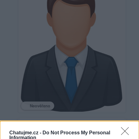
Neověřeno
0
uživatelům se líbí
Chatujme.cz -
Do Not Process My Personal
Information