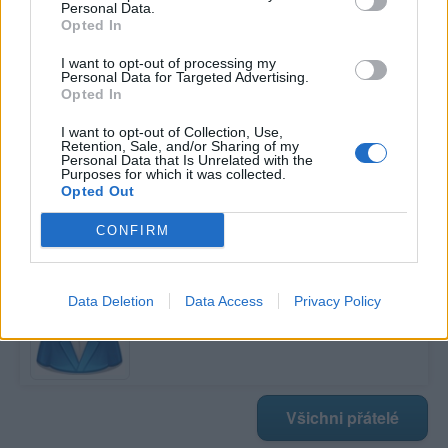
Personal Data.
Opted In
Poslední 3 příspěvky na mé zdi
I want to opt-out of processing my
Personal Data for Targeted Advertising.
Opted In
Nemá žádné příspěvky
I want to opt-out of Collection, Use,
Zobrazit celou mou zeď
Retention, Sale, and/or Sharing of my
Personal Data that Is Unrelated with the
Purposes for which it was collected.
Opted Out
Moji nejnovější přátelé
CONFIRM
Kamarádka:
bambuca007
Říká o mně:
Data Deletion
Data Access
Privacy Policy
Všichni přátelé