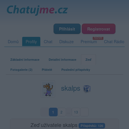
Přihlásit
Registrovat
Domů
Profily
Chat
Diskuze
Premium
Chat Rádio
Základní informace
Detailní informace
Zeď
Fotogalerie (2)
Přátelé
Poslední příspěvky
skalps
1
2
…
13
(aktuální strana)
Zeď uživatele skalps
Příspěvků: 126