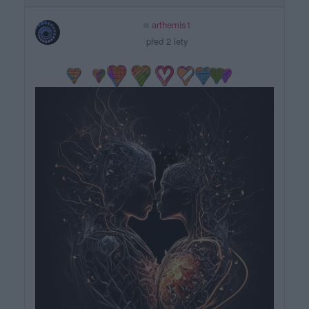
arthemis1
před 2 lety