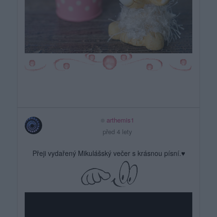
arthemis1
před 4 lety
Přeji vydařený Mikulášský večer s krásnou písní.♥