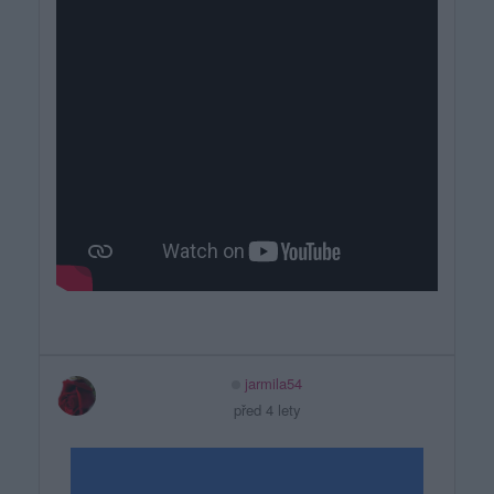
jarmila54
před 4 lety