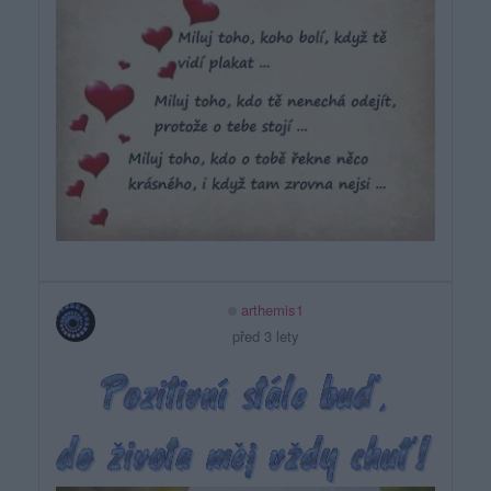
arthemis1
před 3 lety