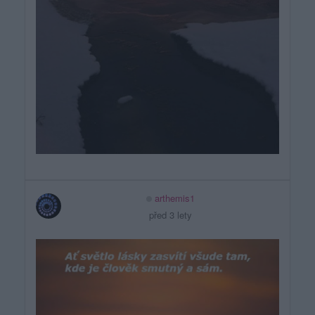
arthemis1
před 3 lety