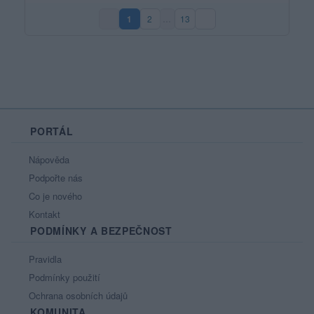
1
2
…
13
(aktuální strana)
PORTÁL
Nápověda
Podpořte nás
Co je nového
Kontakt
PODMÍNKY A BEZPEČNOST
Pravidla
Podmínky použití
Ochrana osobních údajů
KOMUNITA