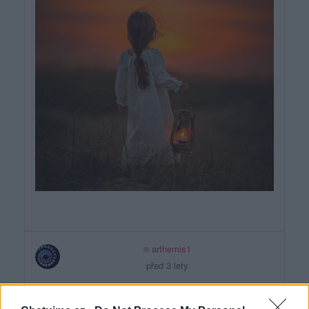
arthemis1
před 3 lety