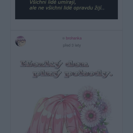
brohanka
před 3 lety