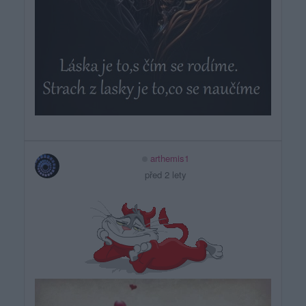
arthemis1
před 2 lety