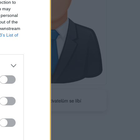
ection to
ou may
 personal
out of the
 downstream
B’s List of
Neověřeno
0
uživatelům se líbí