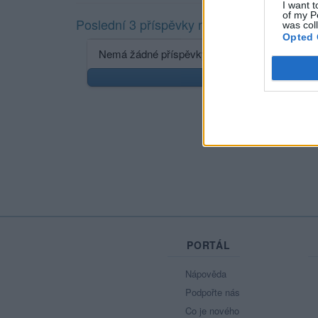
I want t
of my P
Poslední 3 příspěvky na mé zdi
was col
Opted 
Nemá žádné příspěvky
Zobr
PORTÁL
Nápověda
Podpořte nás
Co je nového