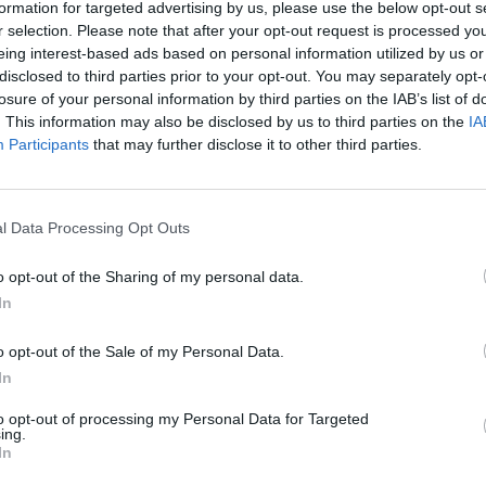
formation for targeted advertising by us, please use the below opt-out s
r selection. Please note that after your opt-out request is processed y
eing interest-based ads based on personal information utilized by us or
disclosed to third parties prior to your opt-out. You may separately opt-
losure of your personal information by third parties on the IAB’s list of
. This information may also be disclosed by us to third parties on the
IA
Participants
that may further disclose it to other third parties.
,
,
,
tížnosti …
Diskuze k aktuálním zprávám
ELEKTŘINA
Filmové a seriálové
mus vs církev
l Data Processing Opt Outs
o opt-out of the Sharing of my personal data.
In
o opt-out of the Sale of my Personal Data.
In
to opt-out of processing my Personal Data for Targeted
ing.
In