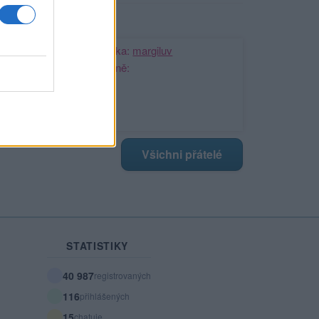
ji nejnovější přátelé
Kamarádka:
margiluv
Říká o mně:
Všichni přátelé
STATISTIKY
40 987
registrovaných
116
přihlášených
15
chatuje