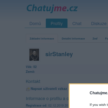
Domů
Profily
Chat
Diskuze
Základní informace
Detailní informace
Zeď
Fo
sirStanley
Věk: 52
Země:
Kontakt
Napsat uživateli vzkaz
Chatujme.
Informace o profilu a chatu
If you wish 
Registrace od
: 02.12.2019 20:47