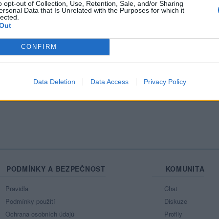
o opt-out of Collection, Use, Retention, Sale, and/or Sharing
ersonal Data that Is Unrelated with the Purposes for which it
Mo
lected.
Out
CONFIRM
azit celou mou zeď
Data Deletion
Data Access
Privacy Policy
PODMÍNKY A BEZPEČNOST
KOMUNITA
Pravidla
Chat
Podmínky použití
Diskuze
Ochrana osobních údajů
Profily