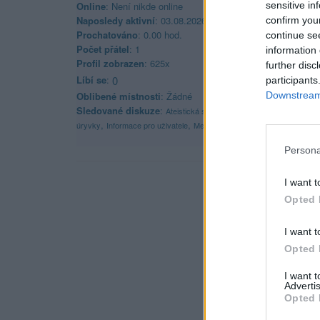
sensitive in
Online
: Není nikde online
Naposledy aktivní
: 03.08.2026 06:39
confirm you
Prochatováno
: 0.00 hod.
continue se
Počet přátel
: 1
information 
Profil zobrazen
: 625x
further disc
Líbí se
:
0
participants
Downstream 
Oblibené místnosti
: Žádné
Sledované diskuze
:
,
Ateistická společnost
Diskuze - Nápady / S
,
,
,
,
úryvky
Informace pro uživatele
Metal666
PC poradenství
Satanis
Persona
I want t
Opted 
I want t
Opted 
I want 
Advertis
Opted 