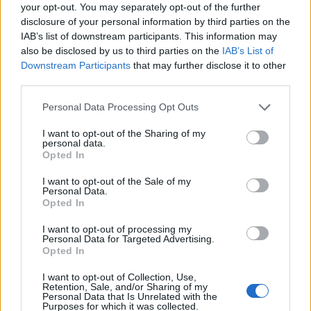
0
your opt-out. You may separately opt-out of the further
uživatelům se líbí
disclosure of your personal information by third parties on the
IAB’s list of downstream participants. This information may
also be disclosed by us to third parties on the
IAB’s List of
Downstream Participants
that may further disclose it to other
third parties.
Neověřený profil
Personal Data Processing Opt Outs
Tento uživatel zatím neprokázal svou identitu ověřovací
fotografií. U neověřených profilů nelze zaručit, že fotografie a
I want to opt-out of the Sharing of my
personal data.
údaje odpovídají skutečné osobě.
Opted In
Kontakt
I want to opt-out of the Sale of my
Personal Data.
Napsat uživateli vzkaz
Opted In
Informace o profilu a chatu
I want to opt-out of processing my
Personal Data for Targeted Advertising.
Registrace od
: 05.07.2015 00:09
Opted In
Online
: Není nikde online
I want to opt-out of Collection, Use,
Naposledy aktivní
: 05.07.2015 00:09
Retention, Sale, and/or Sharing of my
Počet přátel
: 0
Personal Data that Is Unrelated with the
Profil zobrazen
: 59x
Purposes for which it was collected.