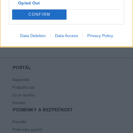
Opted Out
Líbí se
:
0
Oblibené místnosti
: Žádné
CONFIRM
Sledované diskuze
:
Informace pro uživatele
Data Deletion
Data Access
Privacy Policy
PORTÁL
Nápověda
Podpořte nás
Co je nového
Kontakt
PODMÍNKY A BEZPEČNOST
Pravidla
Podmínky použití