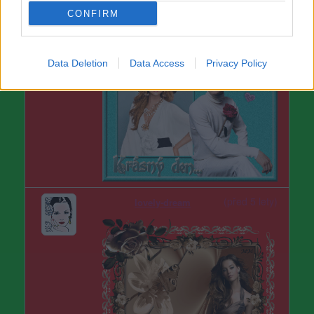
CONFIRM
Data Deletion
Data Access
Privacy Policy
(před 5 lety)
lovely-dream