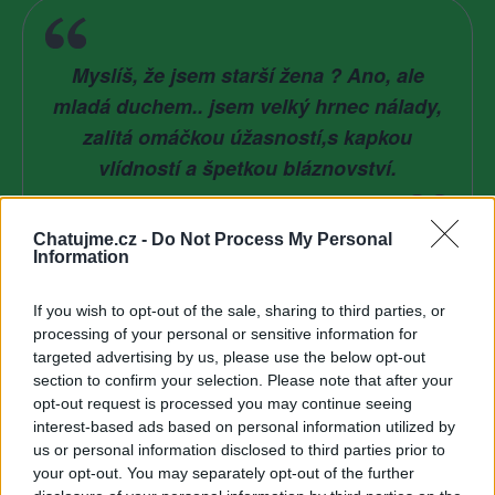
Myslíš, že jsem starší žena ? Ano, ale
mladá duchem.. jsem velký hrnec nálady,
zalitá omáčkou úžasností,s kapkou
vlídností a špetkou bláznovství.
Chatujme.cz -
Do Not Process My Personal
Information
Poslední 3 příspěvky na mé zdi
If you wish to opt-out of the sale, sharing to third parties, or
processing of your personal or sensitive information for
targeted advertising by us, please use the below opt-out
(před 5 lety)
lovely-dream
section to confirm your selection. Please note that after your
opt-out request is processed you may continue seeing
interest-based ads based on personal information utilized by
us or personal information disclosed to third parties prior to
your opt-out. You may separately opt-out of the further