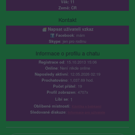
Věk: 11
Země: ČR
Kontakt
Napsat uživateli vzkaz
Facebook
: mám
Skype
: jen pro rodinu
Informace o profilu a chatu
Registrace od
: 15.10.2013 15:06
Online
: Není nikde online
Naposledy aktivní
: 12.05.2026 02:19
Prochatováno
: 1,037.69 hod.
Počet přátel
: 19
Profil zobrazen
: 4707x
Líbí se
:
1
Oblibené místnosti
:
Kávička s babkami
Sledované diskuze
:
Informace pro uživatele