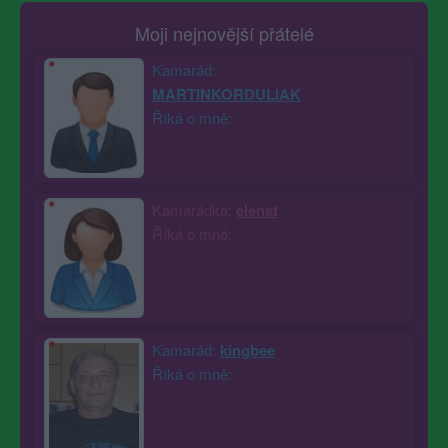
Moji nejnovější přátelé
Kamarád:
MARTINKORDULIAK
Říká o mně:
Kamarádka:
elenst
Říká o mně:
Kamarád:
kingbee
Říká o mně: