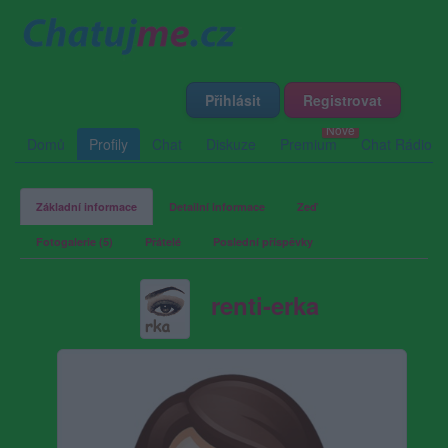
Přihlásit
Registrovat
Domů
Profily
Chat
Diskuze
Premium
Chat Rádio
Základní informace
Detailní informace
Zeď
Fotogalerie (5)
Přátelé
Poslední příspěvky
renti-erka