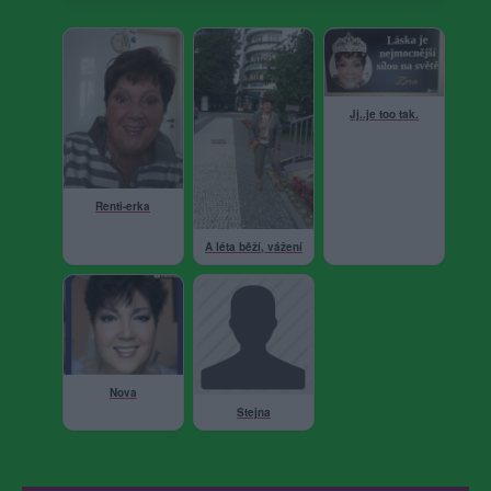
Jj..je too tak.
Renti-erka
A léta běží, vážení
Nova
Stejna