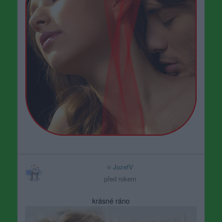
JozefV
před rokem
krásné ráno