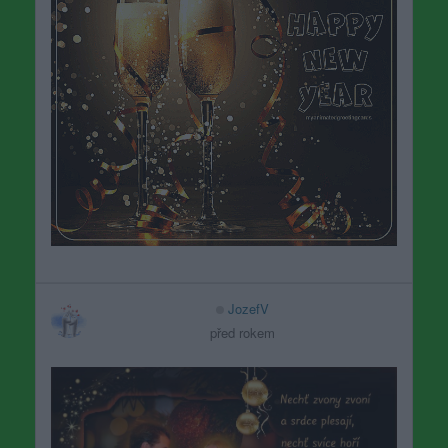
JozefV
před rokem