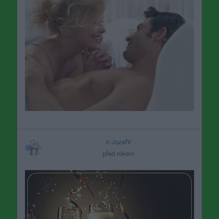
JozefV
před rokem