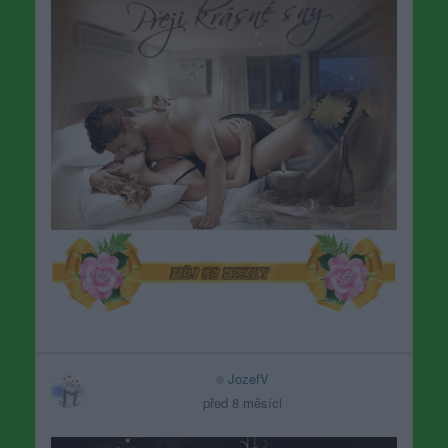
JozefV
před 8 měsíci