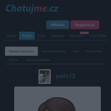
Přihlásit
Registrovat
Domů
Profily
Chat
Diskuze
Premium
Chat Rádio
Základní informace
Detailní informace
Zeď
Fotogalerie
Přátelé
Poslední příspěvky
polo12