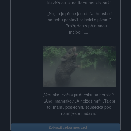
klavíristou, a ne třeba houslistou?”
„No, to je přece jasné. Na housle si
nemohu postavit sklenici s pivem.”
............Prožij den s příjemnou
melodií......
„Verunko, cvičila jsi dneska na housle?”
„Ano, maminko.” „A nelžeš mi?” „Tak si
to, mami, poslechni, sousedka pod
námi ještě nadává.”
Zobrazit celou mou zeď