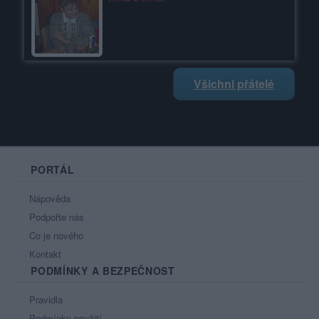
Všichni přátelé
PORTÁL
Nápověda
Podpořte nás
Co je nového
Kontakt
PODMÍNKY A BEZPEČNOST
Pravidla
Podmínky použití