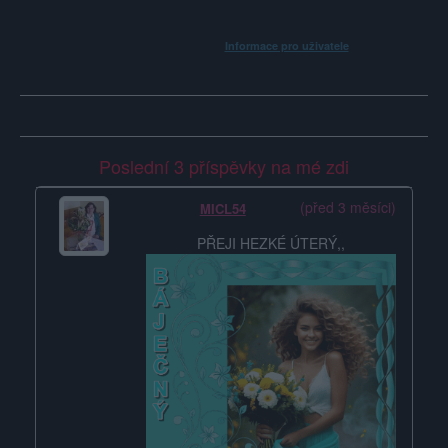
Líbí se
:
1
Oblibené místnosti
: Žádné
Sledované diskuze
:
Informace pro uživatele
Poslední 3 příspěvky na mé zdi
(před 3 měsíci)
MICL54
PŘEJI HEZKÉ ÚTERÝ,,