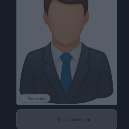
Neověřeno
1
uživateli se líbí