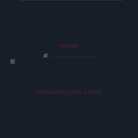
Věk: 55
Země: Svět je Peklo
Kontakt
Napsat uživateli vzkaz
Twitter
: Šmejd, zloděj Radek Vals MDI energy plyn a elektřína
dlůží penize za 460 000 kč okradl člověka
Gplus
: 20ml Ušní kapky pro péči o uši čínské ušní tekuté zdravotní
byliny
Informace o profilu a chatu
Registrace od
: 01.04.2014 15:06
Online
: Není nikde online
Naposledy aktivní
: 03.04.2026 17:16
Prochatováno
: 84.97 hod.
Počet přátel
: 7
Profil zobrazen
: 32218x