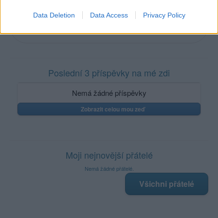
Žij čestně, zemři se ctí
Data Deletion
Data Access
Privacy Policy
Poslední 3 příspěvky na mé zdi
Nemá žádné příspěvky
Zobrazit celou mou zeď
Moji nejnovější přátelé
Nemá žádné přátelé.
Všichni přátelé