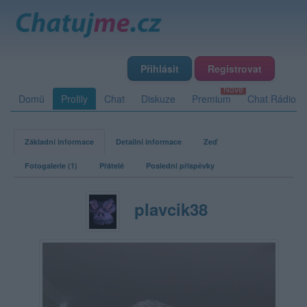
Přihlásit
Registrovat
Domů
Profily
Chat
Diskuze
Premium
Chat Rádio
Základní informace
Detailní informace
Zeď
Fotogalerie (1)
Přátelé
Poslední příspěvky
plavcik38