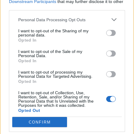
Downstream Participants
that may further disclose it to other
Země:
third parties.
Kontakt
Personal Data Processing Opt Outs
Napsat uživateli vzkaz
I want to opt-out of the Sharing of my
personal data.
Informace o profilu a chatu
Opted In
Registrace od
: 18.05.2019 14:28
I want to opt-out of the Sale of my
Online
: Není nikde online
Personal Data.
Naposledy aktivní
: 08.07.2019 21:59
Opted In
Prochatováno
: 0.41 hod.
Počet přátel
: 0
I want to opt-out of processing my
Profil zobrazen
: 85x
Personal Data for Targeted Advertising.
Opted In
Líbí se
:
0
Oblibené místnosti
: Žádné
I want to opt-out of Collection, Use,
Sledované diskuze
:
Informace pro uživatele
Retention, Sale, and/or Sharing of my
Personal Data that Is Unrelated with the
Purposes for which it was collected.
Opted Out
CONFIRM