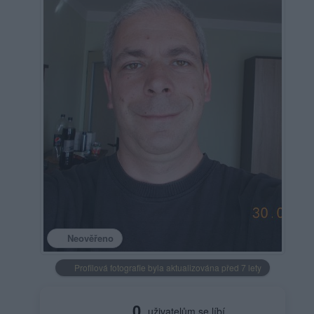
Neověřeno
Profilová fotografie byla aktualizována před 7 lety
0
uživatelům se líbí