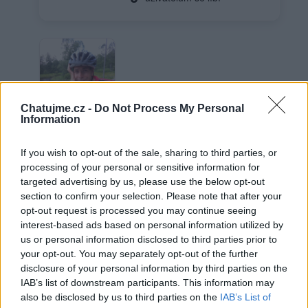
Chatujme.cz -
Do Not Process My Personal
Information
Já
If you wish to opt-out of the sale, sharing to third parties, or
processing of your personal or sensitive information for
targeted advertising by us, please use the below opt-out
section to confirm your selection. Please note that after your
opt-out request is processed you may continue seeing
Neověřený profil
interest-based ads based on personal information utilized by
Tento uživatel zatím neprokázal svou identitu ověřovací
us or personal information disclosed to third parties prior to
fotografií. U neověřených profilů nelze zaručit, že fotografie a
your opt-out. You may separately opt-out of the further
údaje odpovídají skutečné osobě.
disclosure of your personal information by third parties on the
IAB’s list of downstream participants. This information may
Věk: 45
also be disclosed by us to third parties on the
IAB’s List of
Okres: Brno-město