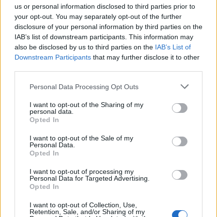
OLUSKO, PROTOZE JSEM TO K VIKENDU
us or personal information disclosed to third parties prior to
NESTACIL, POSILAM TI KVETINY NA NOVY TYDEN
your opt-out. You may separately opt-out of the further
disclosure of your personal information by third parties on the
IAB’s list of downstream participants. This information may
also be disclosed by us to third parties on the
IAB’s List of
Downstream Participants
that may further disclose it to other
Smazaný
third parties.
před 12 lety
Personal Data Processing Opt Outs
I want to opt-out of the Sharing of my
personal data.
Opted In
Smazaný
I want to opt-out of the Sale of my
před 12 lety
Personal Data.
Opted In
I want to opt-out of processing my
- sharing creativity
imikimi
Personal Data for Targeted Advertising.
Opted In
I want to opt-out of Collection, Use,
Smazaný
Retention, Sale, and/or Sharing of my