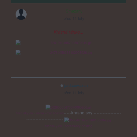
Smazaný
před 11 lety
Krásné ránko...
jardapovazan
před 11 lety
-----krasne sny ------------------
Slecinky.eu - obrázkový hosting
------------------------
Slecinky.eu - obrázkový hosting