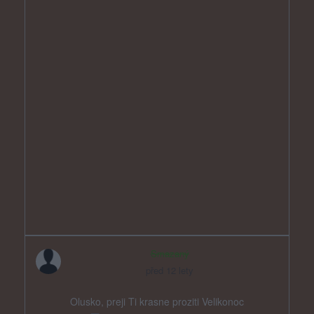
Smazaný
před 12 lety
Olusko, preji Ti krasne proziti Velikonoc