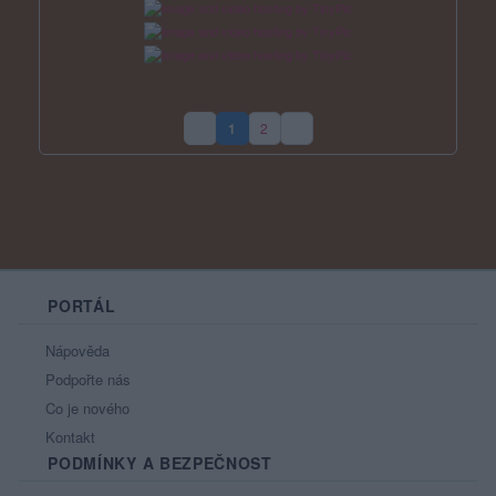
1
2
(aktuální strana)
PORTÁL
Nápověda
Podpořte nás
Co je nového
Kontakt
PODMÍNKY A BEZPEČNOST