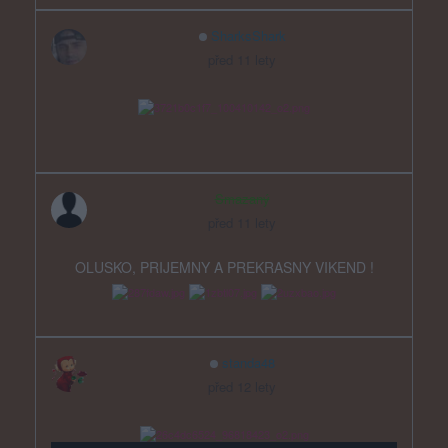
SharksShark
před 11 lety
Smazaný
před 11 lety
OLUSKO, PRIJEMNY A PREKRASNY VIKEND !
standa48
před 12 lety