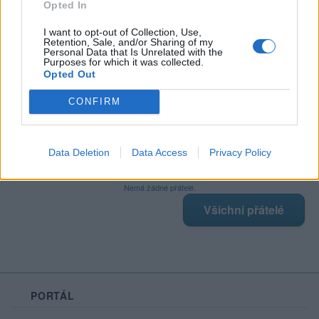
Opted In
I want to opt-out of Collection, Use,
Retention, Sale, and/or Sharing of my
Poslední 3 příspěvky na mé zdi
Personal Data that Is Unrelated with the
Purposes for which it was collected.
Opted Out
Nemá žádné příspěvky
Zobrazit celou mou zeď
CONFIRM
Data Deletion
Data Access
Privacy Policy
Moji nejnovější přátelé
Nemá žádné přátelé.
Všichni přátelé
PORTÁL