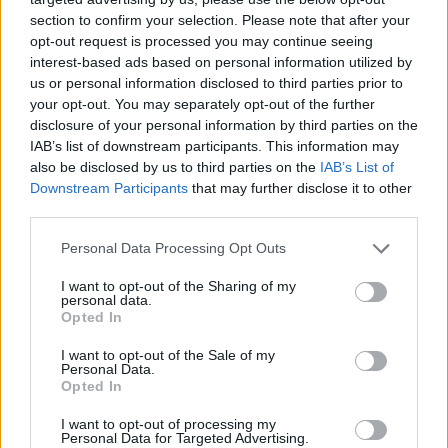
section to confirm your selection. Please note that after your
opt-out request is processed you may continue seeing
interest-based ads based on personal information utilized by
us or personal information disclosed to third parties prior to
Věk: 41
your opt-out. You may separately opt-out of the further
Kontakt
disclosure of your personal information by third parties on the
IAB’s list of downstream participants. This information may
Napsat uživateli vzkaz
also be disclosed by us to third parties on the
IAB’s List of
Downstream Participants
that may further disclose it to other
Informace o profilu a chatu
third parties.
Registrace od
: 07.01.2021 02:38
Online
: Není nikde online
Personal Data Processing Opt Outs
Naposledy aktivní
: 07.01.2021 23:35
Prochatováno
: 0.00 hod.
I want to opt-out of the Sharing of my
personal data.
Počet přátel
: 0
Opted In
Profil zobrazen
: 17x
Líbí se
:
0
I want to opt-out of the Sale of my
Personal Data.
Oblibené místnosti
: Žádné
Opted In
Sledované diskuze
:
Informace pro uživatele
I want to opt-out of processing my
Personal Data for Targeted Advertising.