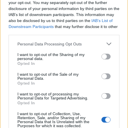
0
your opt-out. You may separately opt-out of the further
uživatelům se líbí
disclosure of your personal information by third parties on the
IAB’s list of downstream participants. This information may
also be disclosed by us to third parties on the
IAB’s List of
Downstream Participants
that may further disclose it to other
third parties.
Neověřený profil
Personal Data Processing Opt Outs
Tento uživatel zatím neprokázal svou identitu ověřovací
fotografií. U neověřených profilů nelze zaručit, že fotografie a
I want to opt-out of the Sharing of my
personal data.
údaje odpovídají skutečné osobě.
Opted In
Kontakt
I want to opt-out of the Sale of my
Personal Data.
Napsat uživateli vzkaz
Opted In
Informace o profilu a chatu
I want to opt-out of processing my
Personal Data for Targeted Advertising.
Registrace od
: 13.12.2015 10:36
Opted In
Online
: Není nikde online
I want to opt-out of Collection, Use,
Naposledy aktivní
: 07.06.2016 16:20
Retention, Sale, and/or Sharing of my
Počet přátel
: 0
Personal Data that Is Unrelated with the
Profil zobrazen
: 228x
Purposes for which it was collected.