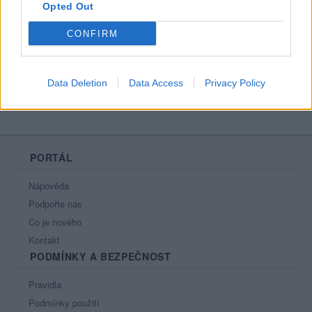
Opted Out
Líbí se
:
0
Oblibené místnosti
: Žádné
CONFIRM
Sledované diskuze
:
Informace pro uživatele
Data Deletion
Data Access
Privacy Policy
PORTÁL
Nápověda
Podpořte nás
Co je nového
Kontakt
PODMÍNKY A BEZPEČNOST
Pravidla
Podmínky použití