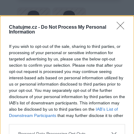
Chatujme.cz -
Do Not Process My Personal
Information
nursse
já
If you wish to opt-out of the sale, sharing to third parties, or
processing of your personal or sensitive information for
targeted advertising by us, please use the below opt-out
section to confirm your selection. Please note that after your
Věk: 11
opt-out request is processed you may continue seeing
Země:
interest-based ads based on personal information utilized by
us or personal information disclosed to third parties prior to
Kontakt
your opt-out. You may separately opt-out of the further
Napsat uživateli vzkaz
disclosure of your personal information by third parties on the
IAB’s list of downstream participants. This information may
Informace o profilu a chatu
also be disclosed by us to third parties on the
IAB’s List of
Downstream Participants
that may further disclose it to other
Registrace od
: 16.04.2014 16:58
third parties.
Online
: Není nikde online
Naposledy aktivní
: 19.06.2026 18:55
Personal Data Processing Opt Outs