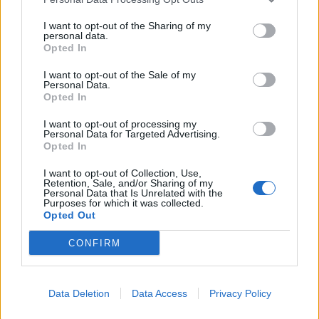
Prochatováno
: 1,891.45 hod.
Počet přátel
: 15
I want to opt-out of the Sharing of my
Profil zobrazen
: 1451x
personal data.
Líbí se
:
1
Opted In
Oblibené místnosti
: Žádné
I want to opt-out of the Sale of my
Sledované diskuze
:
Informace pro uživatele
Personal Data.
Opted In
I want to opt-out of processing my
Personal Data for Targeted Advertising.
Opted In
Moji nejnovější přátelé
I want to opt-out of Collection, Use,
Retention, Sale, and/or Sharing of my
Kamarád:
charlieferpo22
Personal Data that Is Unrelated with the
Purposes for which it was collected.
Říká o mně:
Opted Out
CONFIRM
Kamarádka:
ne-normalni-holka
Data Deletion
Data Access
Privacy Policy
Říká o mně: