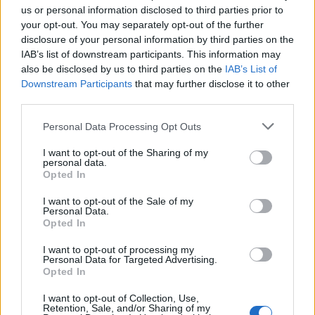
0
uživatelům se líbí
us or personal information disclosed to third parties prior to
your opt-out. You may separately opt-out of the further
disclosure of your personal information by third parties on the
IAB’s list of downstream participants. This information may
also be disclosed by us to third parties on the
IAB’s List of
Downstream Participants
that may further disclose it to other
third parties.
Neověřený profil
Tento uživatel zatím neprokázal svou identitu ověřovací
Personal Data Processing Opt Outs
fotografií. U neověřených profilů nelze zaručit, že fotografie a
údaje odpovídají skutečné osobě.
I want to opt-out of the Sharing of my
personal data.
Opted In
Kontakt
I want to opt-out of the Sale of my
Napsat uživateli vzkaz
Personal Data.
Opted In
Informace o profilu a chatu
I want to opt-out of processing my
Registrace od
: 24.06.2015 22:09
Personal Data for Targeted Advertising.
Online
: Není nikde online
Opted In
Naposledy aktivní
: 24.06.2015 22:09
Počet přátel
: 0
I want to opt-out of Collection, Use,
Retention, Sale, and/or Sharing of my
Profil zobrazen
: 181x