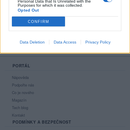
Personal Data that Is Unrelated with the
Líbí se
:
0
Purposes for which it was collected.
Opted Out
Oblibené místnosti
: Žádné
Sledované diskuze
:
Informace pro uživatele
CONFIRM
Data Deletion
Data Access
Privacy Policy
PORTÁL
Nápověda
Podpořte nás
Co je nového
Magazín
Tech blog
Kontakt
PODMÍNKY A BEZPEČNOST