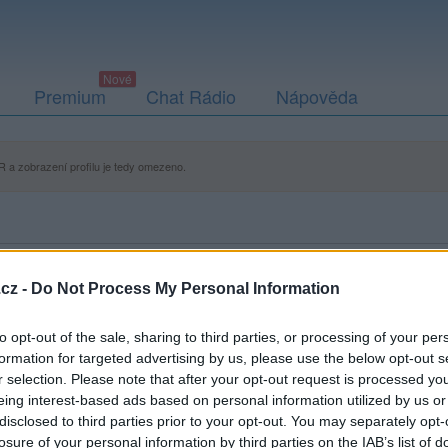
Premium
Chat Rádio
Nápověda
 a zobrazení profilu je tedy omezeno.
cz -
Do Not Process My Personal Information
to opt-out of the sale, sharing to third parties, or processing of your per
formation for targeted advertising by us, please use the below opt-out s
r selection. Please note that after your opt-out request is processed y
ací fotografií. U neověřených profilů nelze zaručit, že fotografie a
eing interest-based ads based on personal information utilized by us or
disclosed to third parties prior to your opt-out. You may separately opt-
losure of your personal information by third parties on the IAB’s list of