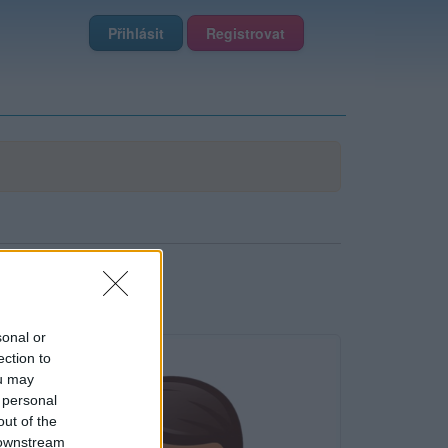
Přihlásit
Registrovat
sonal or
ection to
ou may
 personal
out of the
 downstream