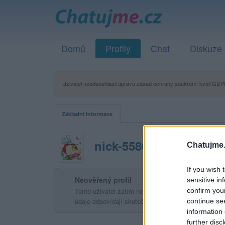
Domů
Profily
Chat
Diskuze
Uživatel neodsouhlasil úpravu zásad ochrany soukromí kvůli GDPR
Základní informace
nick-55803af68beb8
Chatujme.
If you wish 
Neověřený profil
sensitive in
confirm you
Tento uživatel zatím neprokázal svou identitu ověřov
údaje odpovídají skutečné osobě.
continue se
information 
further disc