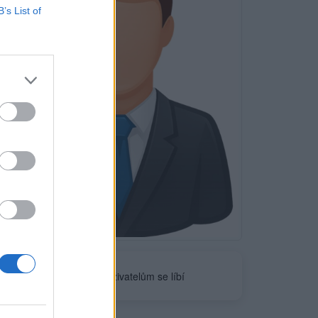
B’s List of
Neověřeno
0
uživatelům se líbí