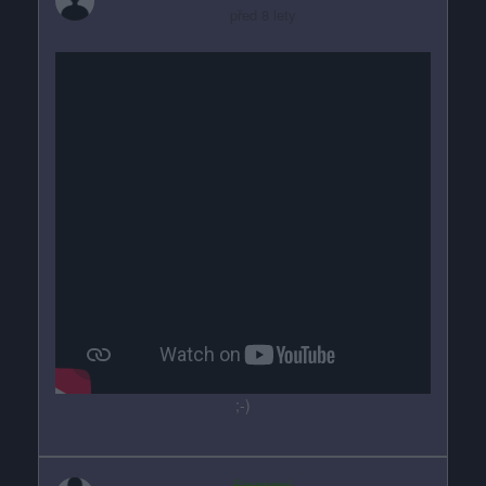
před 8 lety
;-)
Smazaný