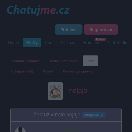
Přihlásit
Registrovat
Domů
Profily
Chat
Diskuze
Premium
Chat Rádio
Základní informace
Detailní informace
Zeď
Fotogalerie (1)
Přátelé
Poslední příspěvky
nejajo
Zeď uživatele nejajo
Příspěvků: 6
Smazaný