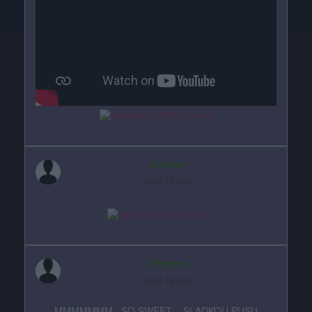
Smazaný
před 12 lety
Smazaný
před 12 lety
MMMMMMM...SO SWEET ...SLADKOU PUSU