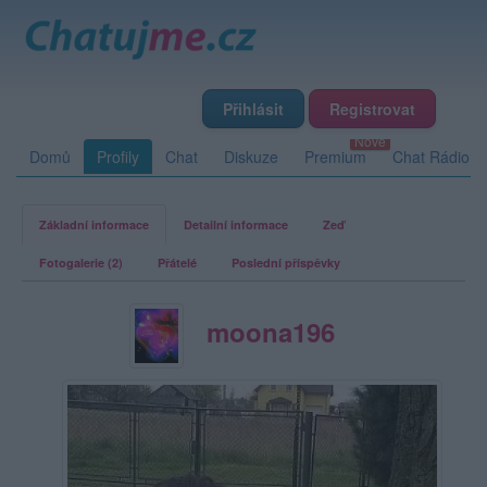
Přihlásit
Registrovat
Domů
Profily
Chat
Diskuze
Premium
Chat Rádio
Základní informace
Detailní informace
Zeď
Fotogalerie (2)
Přátelé
Poslední příspěvky
moona196