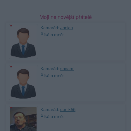
Moji nejnovější přátelé
Kamarád:
Janjan
Říká o mně:
Kamarád:
sacami
Říká o mně:
Kamarád:
certik55
Říká o mně: