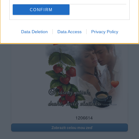
3006612
CONFIRM
(před měsícem)
dein60
Data Deletion
Data Access
Privacy Policy
1206614
Zobrazit celou mou zeď