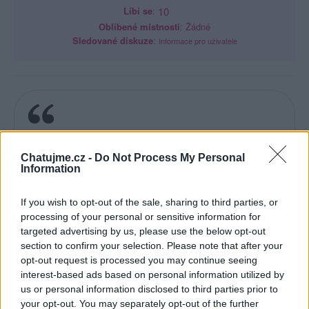
Líbí se
:
10
Oblibené místnosti
: Žádné
Sledované diskuze
:
Informace pro uživatele
Vždy je lepší samota,než falešná
společnost.
Chatujme.cz -
Do Not Process My Personal
Information
If you wish to opt-out of the sale, sharing to third parties, or
processing of your personal or sensitive information for
targeted advertising by us, please use the below opt-out
section to confirm your selection. Please note that after your
Poslední 3 příspěvky na mé zdi
opt-out request is processed you may continue seeing
interest-based ads based on personal information utilized by
(před měsícem)
dein60
us or personal information disclosed to third parties prior to
your opt-out. You may separately opt-out of the further