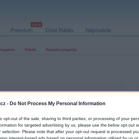
Premium
Chat Rádio
Nápověda
togalerie
Přátelé
Poslední příspěvky
cz -
Do Not Process My Personal Information
to opt-out of the sale, sharing to third parties, or processing of your per
formation for targeted advertising by us, please use the below opt-out s
r selection. Please note that after your opt-out request is processed y
eing interest-based ads based on personal information utilized by us or