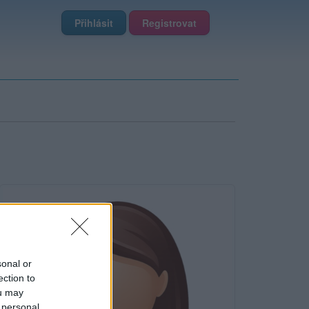
Přihlásit
Registrovat
sonal or
ection to
ou may
 personal