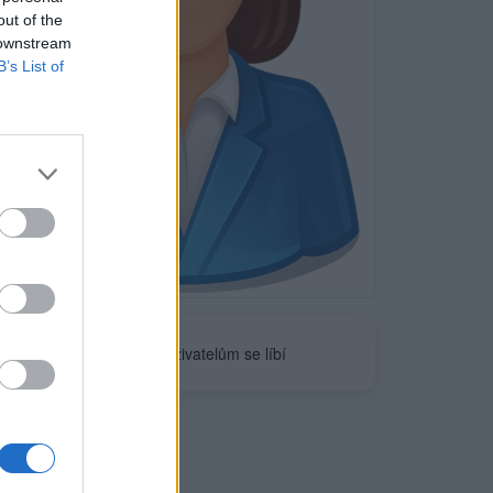
out of the
 downstream
B’s List of
Neověřeno
0
uživatelům se líbí