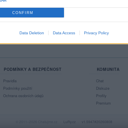
Out
Mo
CONFIRM
Ne
azit celou mou zeď
Data Deletion
Data Access
Privacy Policy
PODMÍNKY A BEZPEČNOST
KOMUNITA
Pravidla
Chat
Podmínky použití
Diskuze
Ochrana osobních údajů
Profily
Premium
© 2011–2026 Chatujme.cz
·
LuRy.cz
·
v1.5947#20260808