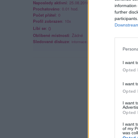
Naposledy aktivní
: 25.08.2018 20:22
information 
Prochatováno
: 0.01 hod.
further disc
Počet přátel
: 0
participants
Profil zobrazen
: 10x
Downstream 
Líbí se
:
0
Oblibené místnosti
: Žádné
Sledované diskuze
:
Informace pro uživatele
Persona
I want t
Opted 
I want t
Opted 
I want 
Advertis
Opted 
I want t
of my P
was col