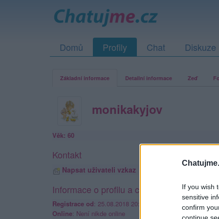
Domů
Profily
Chat
Diskuze
Základní informace
Detailní informace
Zeď
Fo
monikakyjov
Věk: 60
Kontakt
Chatujme.
Napsat uživateli vzkaz
Informace o profilu a chatu
If you wish 
sensitive in
Registrace od
: 25.08.2018 20:18
confirm you
Online
: Není nikde online
continue se