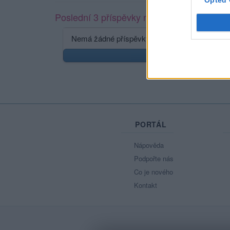
Opted 
Poslední 3 příspěvky na mé zdi
Nemá žádné příspěvky
Zobr
PORTÁL
Nápověda
Podpořte nás
Co je nového
Kontakt