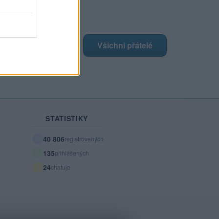
ji nejnovější přátelé
má žádné přátelé.
Všichni přátelé
STATISTIKY
40 806
registrovaných
135
přihlášených
24
chatuje