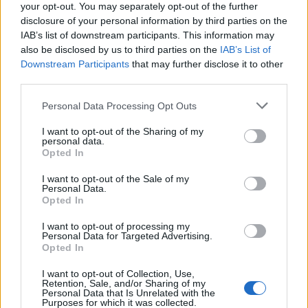
0
your opt-out. You may separately opt-out of the further
uživatelům se líbí
disclosure of your personal information by third parties on the
IAB’s list of downstream participants. This information may
also be disclosed by us to third parties on the
IAB’s List of
Downstream Participants
that may further disclose it to other
third parties.
Neověřený profil
Personal Data Processing Opt Outs
Tento uživatel zatím neprokázal svou identitu ověřovací
fotografií. U neověřených profilů nelze zaručit, že fotografie a
I want to opt-out of the Sharing of my
personal data.
údaje odpovídají skutečné osobě.
Opted In
Kontakt
I want to opt-out of the Sale of my
Personal Data.
Napsat uživateli vzkaz
Opted In
Informace o profilu a chatu
I want to opt-out of processing my
Personal Data for Targeted Advertising.
Registrace od
: 02.06.2015 22:38
Opted In
Online
: Není nikde online
I want to opt-out of Collection, Use,
Naposledy aktivní
: 02.06.2015 22:38
Retention, Sale, and/or Sharing of my
Počet přátel
: 0
Personal Data that Is Unrelated with the
Profil zobrazen
: 126x
Purposes for which it was collected.