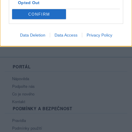
Opted Out
Líbí se
:
0
Oblibené místnosti
: Žádné
CONFIRM
Sledované diskuze
:
Informace pro uživatele
Data Deletion
Data Access
Privacy Policy
PORTÁL
Nápověda
Podpořte nás
Co je nového
Kontakt
PODMÍNKY A BEZPEČNOST
Pravidla
Podmínky použití