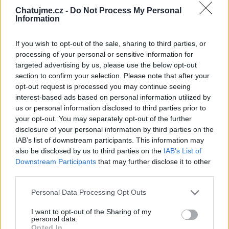
příjemný muž,který dokáže potěšit
Chatujme.cz -
Do Not Process My Personal
milým slovem i krásnými
Information
obrázky.Děkuji Ti za naše netové
přátelsví..
If you wish to opt-out of the sale, sharing to third parties, or
processing of your personal or sensitive information for
Kamarádka:
srdce-nadlani
targeted advertising by us, please use the below opt-out
Říká o mně: •.¸✿ڿڰۣڿڰۣ— ¸.•💃🕴❤
section to confirm your selection. Please note that after your
´člověk je tak krásný ..jak krásné je
opt-out request is processed you may continue seeing
interest-based ads based on personal information utilized by
jeho srdce....děkuji za tvé
us or personal information disclosed to third parties prior to
přátelství....MTR`•.¸✿ڿڰۣڿڰۣ— ¸.•´💃
your opt-out. You may separately opt-out of the further
🕴❤
disclosure of your personal information by third parties on the
IAB’s list of downstream participants. This information may
Kamarádka:
nikoleta50
also be disclosed by us to third parties on the
IAB’s List of
Říká o mně:
Downstream Participants
that may further disclose it to other
third parties.
Personal Data Processing Opt Outs
I want to opt-out of the Sharing of my
personal data.
Kamarádka:
7mazlicek7
Opted In