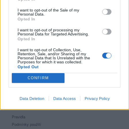
Říká o mně: Mirečku ty jsi vstoupil do
mého srdce,,,s vzácnou
I want to opt-out of the Sale of my
Personal Data.
myšlenkou,velmi příjemného
Opted In
přítele♥♫♪♫♥ ♥♫♪♫♥♥♫♪♫♥
I want to opt-out of processing my
Personal Data for Targeted Advertising.
Opted In
I want to opt-out of Collection, Use,
Retention, Sale, and/or Sharing of my
Personal Data that Is Unrelated with the
Purposes for which it was collected.
PORTÁL
Opted Out
Nápověda
CONFIRM
Podpořte nás
Co je nového
Kontakt
Data Deletion
Data Access
Privacy Policy
PODMÍNKY A BEZPEČNOST
Pravidla
Podmínky použití