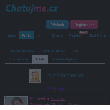
Přihlásit
Registrovat
Domů
Profily
Chat
Diskuze
Premium
Chat Rádio
Základní informace
Detailní informace
Zeď
Fotogalerie (8)
Přátelé
Poslední příspěvky
miroslavfiedler
Přátelé
Kamarádka:
lesnenka
Říká o mně: Mirku jsi milý velmi