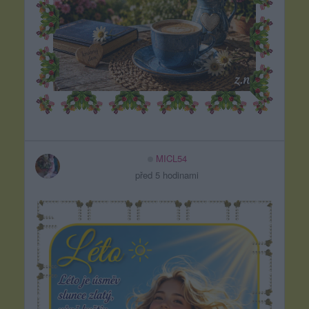
MICL54
před 5 hodinami