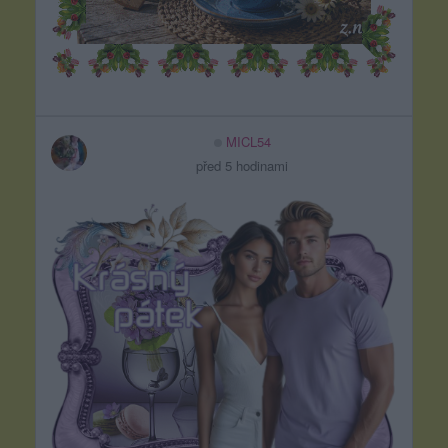
MICL54
před 5 hodinami