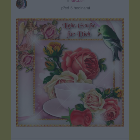
MICL54
před 5 hodinami