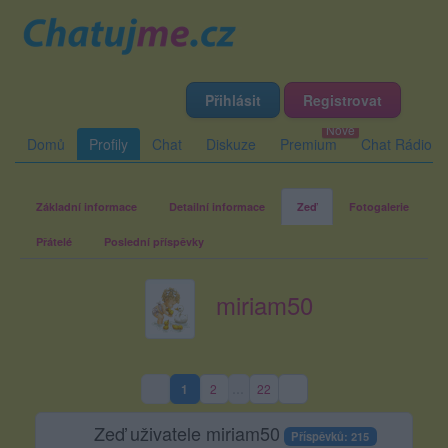
Přihlásit
Registrovat
Domů
Profily
Chat
Diskuze
Premium
Chat Rádio
Základní informace
Detailní informace
Zeď
Fotogalerie
Přátelé
Poslední příspěvky
miriam50
1
2
…
22
(aktuální strana)
Zeď uživatele miriam50
Příspěvků: 215