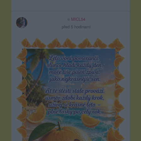
MICL54
před 5 hodinami