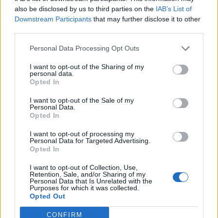
0
uživatelům se líbí
also be disclosed by us to third parties on the
IAB’s List of
Downstream Participants
that may further disclose it to other
third parties.
Personal Data Processing Opt Outs
I want to opt-out of the Sharing of my
Kontakt
personal data.
Opted In
Napsat uživateli vzkaz
I want to opt-out of the Sale of my
Informace o profilu a chatu
Personal Data.
Opted In
Registrace od
: 06.01.2015 21:20
Online
: Není nikde online
I want to opt-out of processing my
Personal Data for Targeted Advertising.
Naposledy aktivní
: 06.01.2015 21:20
Opted In
Počet přátel
: 0
Profil zobrazen
: 12x
I want to opt-out of Collection, Use,
Líbí se
:
0
Retention, Sale, and/or Sharing of my
Personal Data that Is Unrelated with the
Oblibené místnosti
: Žádné
Purposes for which it was collected.
Sledované diskuze
:
Informace pro uživatele
Opted Out
CONFIRM