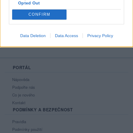
Opted Out
Líbí se
:
0
Oblibené místnosti
: Žádné
CONFIRM
Sledované diskuze
:
Informace pro uživatele
Data Deletion
Data Access
Privacy Policy
PORTÁL
Nápověda
Podpořte nás
Co je nového
Kontakt
PODMÍNKY A BEZPEČNOST
Pravidla
Podmínky použití