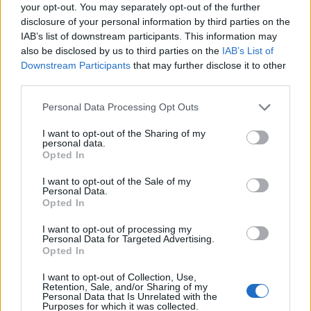
0
your opt-out. You may separately opt-out of the further
uživatelům se líbí
disclosure of your personal information by third parties on the
IAB’s list of downstream participants. This information may
also be disclosed by us to third parties on the
IAB’s List of
Downstream Participants
that may further disclose it to other
third parties.
Neověřený profil
Personal Data Processing Opt Outs
Tento uživatel zatím neprokázal svou identitu ověřovací
fotografií. U neověřených profilů nelze zaručit, že fotografie a
I want to opt-out of the Sharing of my
personal data.
údaje odpovídají skutečné osobě.
Opted In
Kontakt
I want to opt-out of the Sale of my
Personal Data.
Napsat uživateli vzkaz
Opted In
Informace o profilu a chatu
I want to opt-out of processing my
Personal Data for Targeted Advertising.
Registrace od
: 24.05.2015 09:11
Opted In
Online
: Není nikde online
I want to opt-out of Collection, Use,
Naposledy aktivní
: 24.05.2015 09:34
Retention, Sale, and/or Sharing of my
Počet přátel
: 0
Personal Data that Is Unrelated with the
Profil zobrazen
: 36x
Purposes for which it was collected.