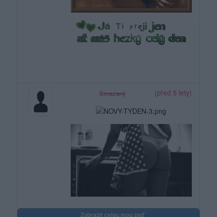
(před 5 lety)
Smazaný
Zobrazit celou mou zeď