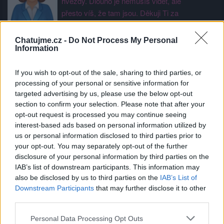
hvězdy. Dlouho je nemusíš vidět, ale
přesto víš, že tam jsou. Děkuji Ti za
krásné přátelství, obrázky a
písmenka .... MTR Miky ....
Chatujme.cz -
Do Not Process My Personal
Information
Kamarádka:
RAST500
Říká o mně: MIKI báječný a hodný
If you wish to opt-out of the sale, sharing to third parties, or
processing of your personal or sensitive information for
kluk...děkuji
targeted advertising by us, please use the below opt-out
section to confirm your selection. Please note that after your
opt-out request is processed you may continue seeing
interest-based ads based on personal information utilized by
Kamarádka:
Lena-22
us or personal information disclosed to third parties prior to
Říká o mně: Miki.....vítám Tě u mě v
your opt-out. You may separately opt-out of the further
disclosure of your personal information by third parties on the
přátelích a děkuji za
IAB’s list of downstream participants. This information may
hezké,obrázkové pozdravy.....◕‿◕
also be disclosed by us to third parties on the
IAB’s List of
Downstream Participants
that may further disclose it to other
third parties.
Kamarádka:
ivana-skubalova-5
Říká o mně: S přáteli je život hezčí a
Personal Data Processing Opt Outs