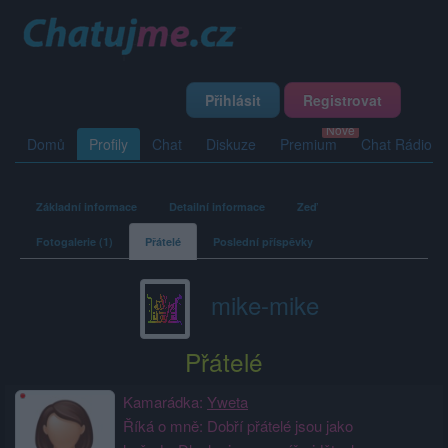
Přihlásit
Registrovat
Domů
Profily
Chat
Diskuze
Premium
Chat Rádio
Základní informace
Detailní informace
Zeď
Fotogalerie (1)
Přátelé
Poslední příspěvky
mike-mike
Přátelé
Kamarádka:
Yweta
Říká o mně: Dobří přátelé jsou jako