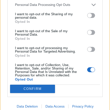
Personal Data Processing Opt Outs
Napsat uživateli vzkaz
I want to opt-out of the Sharing of my
Informace o profilu a chatu
personal data.
Opted In
Registrace od
: 16.02.2022 07:15
Online
: Není nikde online
I want to opt-out of the Sale of my
Naposledy aktivní
: 15.05.2024 20:45
Personal Data.
Prochatováno
: 0.00 hod.
Opted In
Počet přátel
: 1
Profil zobrazen
: 1437x
I want to opt-out of processing my
Personal Data for Targeted Advertising.
Líbí se
:
0
Opted In
Oblibené místnosti
: Žádné
Sledované diskuze
:
Informace pro uživatele
I want to opt-out of Collection, Use,
Retention, Sale, and/or Sharing of my
Personal Data that Is Unrelated with the
Purposes for which it was collected.
Opted Out
CONFIRM
Poslední 3 příspěvky na mé zdi
Nemá žádné příspěvky
Data Deletion
Data Access
Privacy Policy