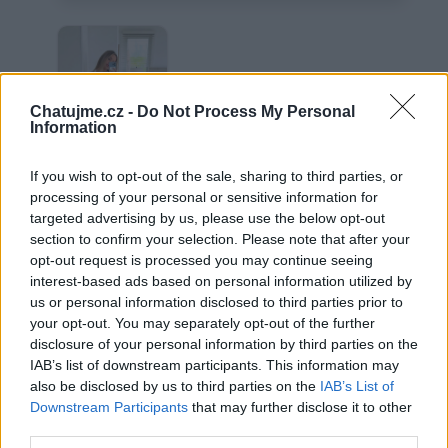
Chatujme.cz -
Do Not Process My Personal
Information
If you wish to opt-out of the sale, sharing to third parties, or
.
processing of your personal or sensitive information for
targeted advertising by us, please use the below opt-out
section to confirm your selection. Please note that after your
opt-out request is processed you may continue seeing
Neověřený profil
interest-based ads based on personal information utilized by
Tento uživatel zatím neprokázal svou identitu ověřovací
us or personal information disclosed to third parties prior to
fotografií. U neověřených profilů nelze zaručit, že fotografie a
your opt-out. You may separately opt-out of the further
údaje odpovídají skutečné osobě.
disclosure of your personal information by third parties on the
IAB’s list of downstream participants. This information may
Věk: ??
also be disclosed by us to third parties on the
IAB’s List of
Země:
Downstream Participants
that may further disclose it to other
third parties.
Kontakt