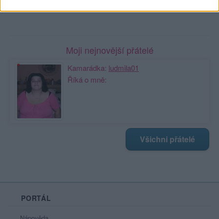
Zobrazit celou mou zeď
Moji nejnovější přátelé
Kamarádka:
ludmila01
Říká o mně:
Všichni přátelé
PORTÁL
Nápověda