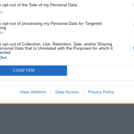
o opt-out of the Sale of my Personal Data.
In
to opt-out of processing my Personal Data for Targeted
ing.
In
o opt-out of Collection, Use, Retention, Sale, and/or Sharing
ersonal Data that Is Unrelated with the Purposes for which it
Mo
lected.
Out
CONFIRM
azit celou mou zeď
Data Deletion
Data Access
Privacy Policy