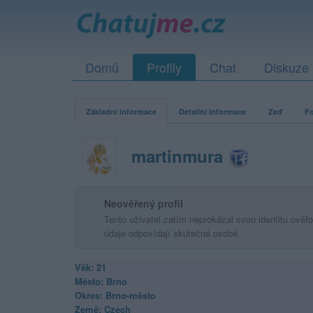
Domů
Profily
Chat
Diskuze
Základní informace
Detailní informace
Zeď
Fo
martinmura
Neověřený profil
Tento uživatel zatím neprokázal svou identitu ověřov
údaje odpovídají skutečné osobě.
Věk: 21
Město: Brno
Okres: Brno-město
Země: Czech