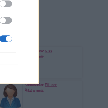
Me
ji nejnovější přátelé
Kamarádka:
Niss
Říká o mně:
Kamarádka:
Ellinson
Říká o mně: