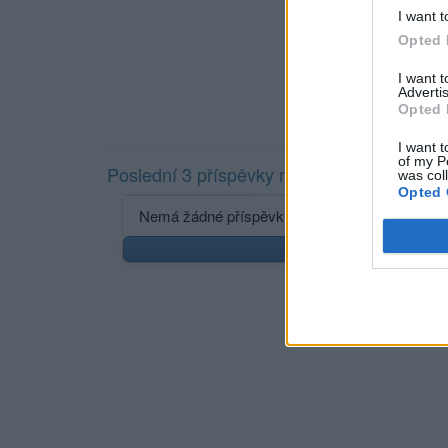
I want t
Opted 
I want 
Advertis
Opted 
I want t
of my P
Poslední 3 příspěvky na mé zdi
was col
Opted 
Nemá žádné příspěvky
Zobr