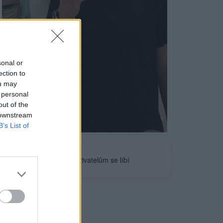
sonal or
ection to
ou may
 personal
out of the
 downstream
Neověřeno
B’s List of
0
uživatelům se líbí