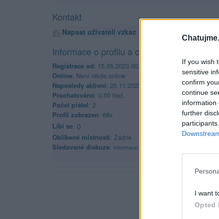
Kontakt
Napsat uživateli vzkaz
Chatujme.
Informace o profilu a chatu
If you wish 
Registrace od
: 15.05.2023 00:04
sensitive in
Online
: Není nikde online
confirm you
Naposledy aktivní
: 25.11.2023 12:56
continue se
Prochatováno
: 0.00 hod.
information 
Počet přátel
: 2
further disc
Profil zobrazen
: 68x
participants
Líbí se
:
0
Downstream 
Oblibené místnosti
: Žádné
Sledované diskuze
:
Informace pro uživatele
Persona
I want t
Opted 