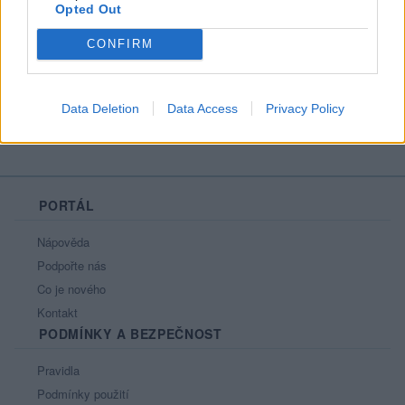
Opted Out
Líbí se
:
0
Oblibené místnosti
: Žádné
CONFIRM
Sledované diskuze
:
Informace pro uživatele
Data Deletion
Data Access
Privacy Policy
PORTÁL
Nápověda
Podpořte nás
Co je nového
Kontakt
PODMÍNKY A BEZPEČNOST
Pravidla
Podmínky použití