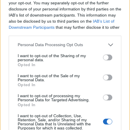
0
your opt-out. You may separately opt-out of the further
uživatelům se líbí
disclosure of your personal information by third parties on the
IAB’s list of downstream participants. This information may
also be disclosed by us to third parties on the
IAB’s List of
Downstream Participants
that may further disclose it to other
third parties.
Neověřený profil
Personal Data Processing Opt Outs
Tento uživatel zatím neprokázal svou identitu ověřovací
fotografií. U neověřených profilů nelze zaručit, že fotografie a
I want to opt-out of the Sharing of my
personal data.
údaje odpovídají skutečné osobě.
Opted In
Kontakt
I want to opt-out of the Sale of my
Personal Data.
Napsat uživateli vzkaz
Opted In
Informace o profilu a chatu
I want to opt-out of processing my
Personal Data for Targeted Advertising.
Registrace od
: 25.02.2015 16:44
Opted In
Online
: Není nikde online
I want to opt-out of Collection, Use,
Naposledy aktivní
: 25.02.2015 16:44
Retention, Sale, and/or Sharing of my
Počet přátel
: 0
Personal Data that Is Unrelated with the
Profil zobrazen
: 40x
Purposes for which it was collected.