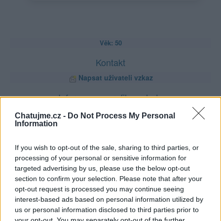
Věk: 50
Kontakt
Napsat uživateli vzkaz
Informace o profilu a chatu
Registrace od
: 18.05.2015 21:46
Chatujme.cz -
Do Not Process My Personal
Online
: Není nikde online
Information
Naposledy aktivní
: 28.05.2018 07:53
Prochatováno
: 38.33 hod.
If you wish to opt-out of the sale, sharing to third parties, or
Počet přátel
: 3
processing of your personal or sensitive information for
Profil zobrazen
: 1268x
targeted advertising by us, please use the below opt-out
Líbí se
:
0
section to confirm your selection. Please note that after your
Oblibené místnosti
: Žádné
opt-out request is processed you may continue seeing
Sledované diskuze
:
Informace pro uživatele
interest-based ads based on personal information utilized by
us or personal information disclosed to third parties prior to
your opt-out. You may separately opt-out of the further