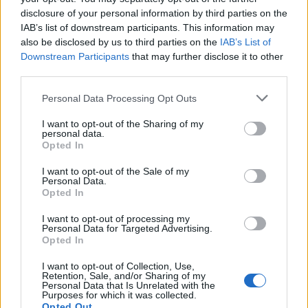
disclosure of your personal information by third parties on the
IAB’s list of downstream participants. This information may
also be disclosed by us to third parties on the
IAB’s List of
Poslední 3 příspěvky na mé zdi
Downstream Participants
that may further disclose it to other
third parties.
(před 4 lety)
Smazaný
Seru na mě tady - topgirlsxxx69.site
Personal Data Processing Opt Outs
I want to opt-out of the Sharing of my
(před 4 lety)
Smazaný
personal data.
Opted In
Ahoj, líbil se mi tvůj profil ;) Chtěl jsem
ti napsat, ale nešlo to. Napište mi na
I want to opt-out of the Sale of my
Whatsapp +380 98 439 0808
Personal Data.
Opted In
(před 8 lety)
Smazaný
I want to opt-out of processing my
Personal Data for Targeted Advertising.
Opted In
I want to opt-out of Collection, Use,
Retention, Sale, and/or Sharing of my
Personal Data that Is Unrelated with the
Zobrazit celou mou zeď
Purposes for which it was collected.
Opted Out