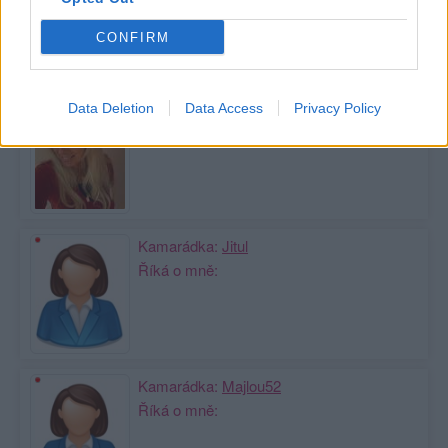
CONFIRM
Moji nejnovější přátelé
Kamarádka:
n-i-k-do
Data Deletion
Data Access
Privacy Policy
Říká o mně:
Kamarádka:
Jitul
Říká o mně:
Kamarádka:
Majlou52
Říká o mně: